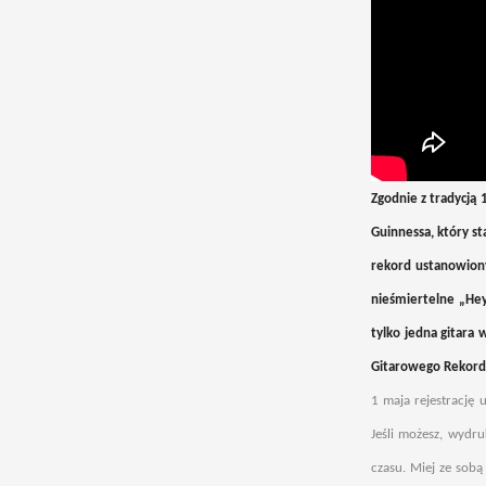
Zgodnie z tradycją
Guinnessa, który st
rekord ustanowiony
nieśmiertelne „Hey
tylko jedna gitara w
Gitarowego Rekord
1 maja rejestrację
Jeśli możesz, wydru
czasu. Miej ze sobą