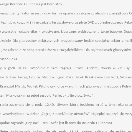
rowego Rekordu Guinnessa jest bezpłatny.
rzymasz identyfikator uczestnika w formie opaski na ręką oraz oficjalny pamiątkowy Ce
też nabyć koszulki i inne gadżety festiwalowe oraz płytę DVD z ubiegłorocznego Rek
ę wszystkie rodzaje gitar – akustyczne, klasyczne, elektryczne, a także basowe. Dop
ukulele. Dla gitarzystów elektrycznych przygotowany będzie specjalny sektor z moż
jest zabranie ze sobą przedłużacza z rozgałęźnikiem. Dla najmłodszych gitarzystów
rasnoludka.
y o godz. 10:00. Wspólnie z nami zagrają: Crash, Andrzej Nowak & Złe Psy, 
ński & Jose Torres, Leburn Maddox, Egon Poka, Jacek Krzaklewski (Perfect), Wojcie
 Krzysztof Misiak, Wojtek Pilichowski oraz wielu innych gitarowych mistrzów z Polski 
zem Markowskim przebój zespołu Perfect – „Nie płacz Ewka”.
ania zaczynają się o godz. 12.40. Utwory, które będziemy grać w tym roku oraz 
ie www.heyjoe.pl w dziale „Zagraj z nami/opisy utworów”. Najlepiej nauczyć się wsz
wspólne zagranie „Hey Joe” – ten utwór jest liczony do Rekordu Guinnessa.