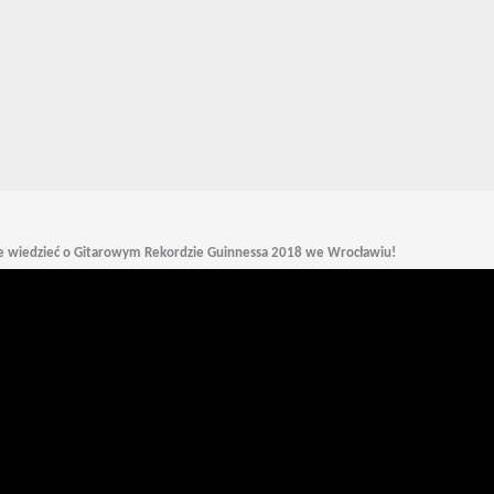
e wiedzieć o
Gitarowym Rekordzie Guinnessa 2018 we Wrocławiu!