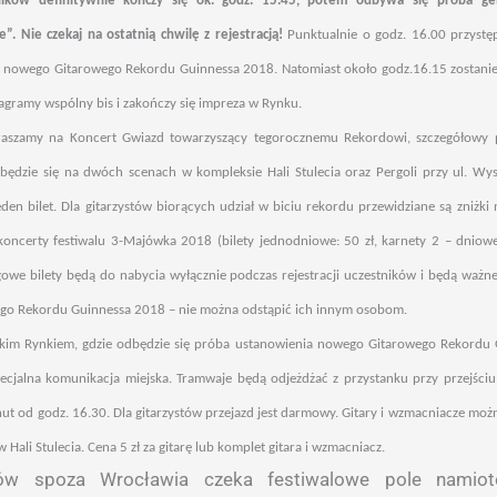
tników definitywnie kończy się ok. godz. 15.45, potem odbywa się próba g
. Nie czekaj na ostatnią chwilę z rejestracją!
Punktualnie o godz. 16.00 przystęp
 nowego Gitarowego Rekordu Guinnessa 2018. Natomiast około godz.16.15 zostanie 
agramy wspólny bis i zakończy się impreza w Rynku.
raszamy na Koncert Gwiazd towarzyszący tegorocznemu Rekordowi, szczegółowy p
dbędzie się na dwóch scenach w kompleksie Hali Stulecia oraz Pergoli przy ul. Wy
den bilet. Dla gitarzystów biorących udział w biciu rekordu przewidziane są zniżki 
koncerty festiwalu 3-Majówka 2018 (bilety jednodniowe: 50 zł, karnety 2 – dniowe:
gowe bilety będą do nabycia wyłącznie podczas rejestracji uczestników i będą ważn
ego Rekordu Guinnessa 2018 – nie można odstąpić ich innym osobom.
im Rynkiem, gdzie odbędzie się próba ustanowienia nowego Gitarowego Rekordu 
ecjalna komunikacja miejska. Tramwaje będą odjeżdżać z przystanku przy przejści
nut od godz. 16.30. Dla gitarzystów przejazd jest darmowy. Gitary i wzmacniacze moż
 Hali Stulecia. Cena 5 zł za gitarę lub komplet gitara i wzmacniacz.
tów spoza Wrocławia czeka festiwalowe pole namiot