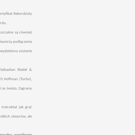
rtyfikat Rekordzisty
ordu.
uszczalne są również
liwością podłączenia
 wydzielona zostanie
Sebastian Riedel &
ch Hoffman (Turbo),
i ze świata. Zagramy
instruktaż jak grać
ystkich utworów, ale