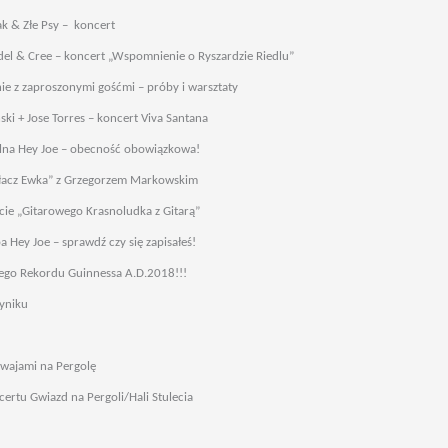
k & Złe Psy – koncert
del & Cree – koncert „Wspomnienie o Ryszardzie Riedlu”
e z zaproszonymi gośćmi – próby i warsztaty
ski + Jose Torres – koncert Viva Santana
lna Hey Joe – obecność obowiązkowa!
łacz Ewka” z Grzegorzem Markowskim
ie „Gitarowego Krasnoludka z Gitarą”
 Hey Joe – sprawdź czy się zapisałeś!
wego Rekordu Guinnessa A.D.2018!!!
yniku
!
mwajami na Pergolę
ertu Gwiazd na Pergoli/Hali Stulecia