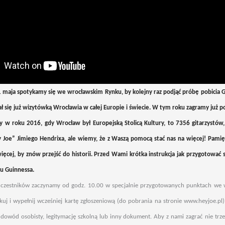
 1 maja spotykamy się we wrocławskim Rynku, by kolejny raz podjąć próbę pobicia
ał się już wizytówką Wrocławia w całej Europie i świecie.
W tym roku zagramy już po
 w roku 2016, gdy Wrocław był Europejską Stolicą Kultury, to 7356 gitarzystów,
 Joe” Jimiego Hendrixa, ale wiemy, że z Waszą pomocą stać nas na więcej! Pamię
ięcej, by znów przejść do historii.
Przed Wami krótka instrukcja jak przygotować 
u Guinnessa.
 uczestników zaczynamy od godz. 10.00 w specjalnie przygotowanych punktach we
kuj i wypełnij wcześniej kartę zgłoszeniową (do pobrania na stronie www.heyjoe.pl
 dowód osobisty, legitymację szkolną lub inny dokument. Aby z nami zagrać nie trz