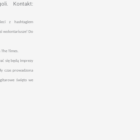
li. Kontakt:
ieci z hashtagiem
si wolontariusze! Do
 The Times.
wać się będą imprezy
ały czas prowadzona
 gitarowe święto we