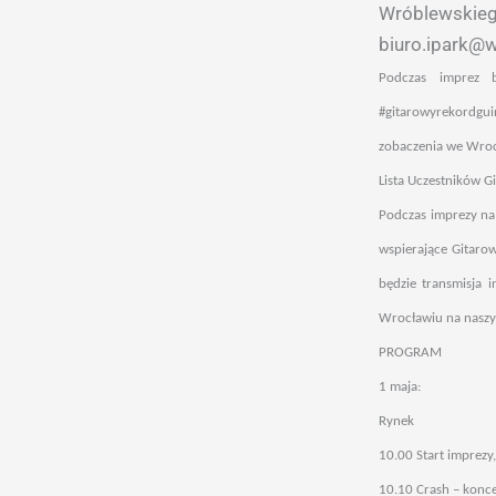
Wróblewskie
biuro.ipark@w
Podczas imprez b
#gitarowyrekordguin
zobaczenia we Wroc
Lista Uczestników G
Podczas imprezy na 
wspierające Gitaro
będzie transmisja 
Wrocławiu na naszy
PROGRAM
1 maja:
Rynek
10.00 Start imprezy,
10.10 Crash – konce