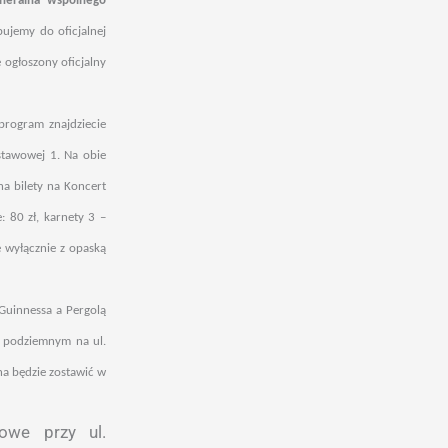
eneralna wspólnego
ujemy do oficjalnej
ogłoszony oficjalny
rogram znajdziecie
stawowej 1. Na obie
na bilety na Koncert
 80 zł, karnety 3 –
e wyłącznie z opaską
Guinnessa a Pergolą
u podziemnym na ul.
na będzie zostawić w
owe przy ul.