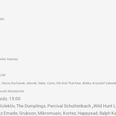
ies
niec imprezy
5.00
 Nocny Kochanek, Jelonek, Vader, Coma, Me And That Man, Bokka, Krzysztof Zalewski,
Miuosh Akustycznie
godz. 15.00
Kolektiv, The Dumplings, Percival Schuttenbach „Wild Hunt Li
z Emade, Grubson, Mikromusic, Kortez, Happysad, Ralph K