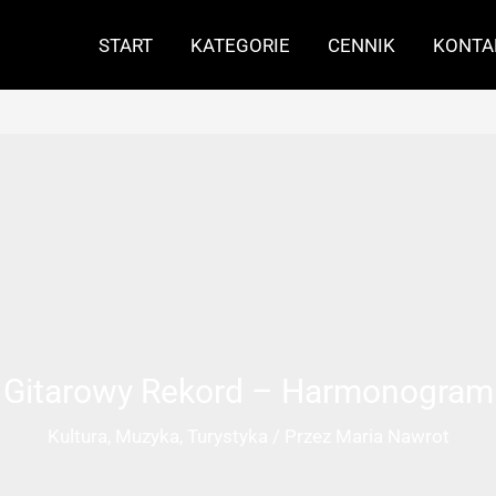
START
KATEGORIE
CENNIK
KONTA
Gitarowy Rekord – Harmonogram
Kultura
,
Muzyka
,
Turystyka
/ Przez
Maria Nawrot