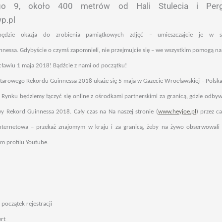
go 9, około 400 metrów od Hali Stulecia i Pergo
p.pl
ędzie okazja do zrobienia pamiątkowych zdjęć – umieszczajcie je w s
nessa. Gdybyście o czymś zapomnieli, nie przejmujcie się – we wszystkim pomogą na
ławiu 1 maja 2018! Bądźcie z nami od początku!
itarowego Rekordu Guinnessa 2018 ukaże się 5 maja w Gazecie Wrocławskiej – Polska
Rynku będziemy łączyć się online z ośrodkami partnerskimi za granicą, gdzie odby
wy Rekord Guinnessa 2018. Cały czas na Na naszej stronie (
www.heyjoe.pl
) przez c
internetowa – przekaż znajomym w kraju i za granicą, żeby na żywo obserwowali
m profilu Youtube.
 początek rejestracji
rt