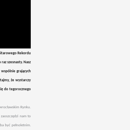
 Gitarowego Rekordu
 raz szesnasty. Nasz
 wspólnie grających
tajmy, że wystarczy
się do tegorocznego
 wrocławskim Rynku.
) zaoszczędzi nam to
eba być pełnoletnim.