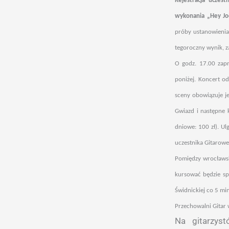
Rejestracja uczes
wykonania „Hey Joe”
próby ustanowienia
tegoroczny wynik, z
O godz. 17.00 zap
poniżej. Koncert o
sceny obowiązuje je
Gwiazd i następne 
dniowe: 100 zł). Ul
uczestnika Gitarow
Pomiędzy wrocławsk
kursować będzie sp
Świdnickiej co 5 mi
Przechowalni Gitar w
Na gitarzys