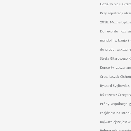
Udział w biciu Gita
Przy rejestracji ot
2018. Można będzie 
Do rekordu liczą si
mandoliny, banjo i 
do prądu, wskazane 
Strefa Gitarowego K
Koncerty zaczynam
Cree, Leszek Cicho
Ryszard Sygitowicz,
też razem z Grzegor
Próby wspólnego gr
znajdziesz na stron
najważniejsze jest 