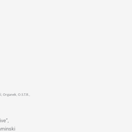
 Organek, O.S.T.R.,
ve”,
aminski