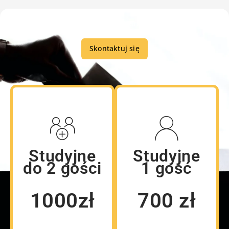
Programy wyborcze
Skontaktuj się
Studyjne
Studyjne
do 2 gości
1 gość
1000zł
700 zł