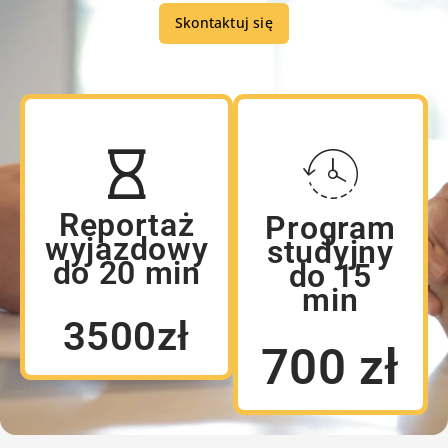
Skontaktuj się
Reportaż
Program
wyjazdowy
studyjny
do 20 min
do 15
min
3500zł
700 zł