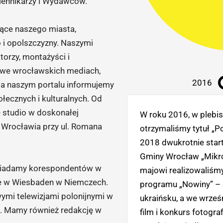
iennikarzy i Wydawców.
ące naszego miasta,
i opolszczyzny. Naszymi
orzy, montażyści i
y we wrocławskich mediach,
2016
a naszym portalu informujemy
łecznych i kulturalnych. Od
 studio w doskonałej
W roku 2016, w plebis
 Wrocławia przy ul. Romana
otrzymaliśmy tytuł „P
2018 dwukrotnie star
Gminy Wrocław „Mikro
osiadamy korespondentów w
majowi realizowaliśm
akże w Wiesbaden w Niemczech.
programu „Nowiny” – 
ymi telewizjami polonijnymi w
ukraińsku, a we wrześ
u. Mamy również redakcję w
film i konkurs fotogr