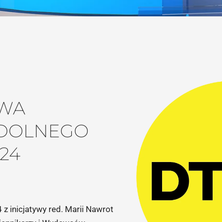
OWA
 DOLNEGO
24
 inicjatywy red. Marii Nawrot