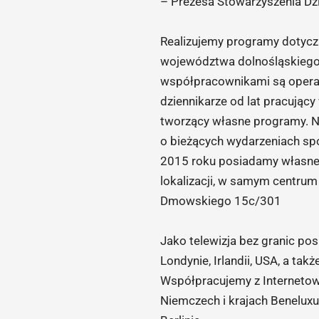
– Prezesa Stowarzyszenia Dz
Realizujemy programy dotycz
województwa dolnośląskiego 
współpracownikami są operat
dziennikarze od lat pracując
tworzący własne programy. N
o bieżących wydarzeniach spo
2015 roku posiadamy własne
lokalizacji, w samym centrum
Dmowskiego 15c/301
Jako telewizja bez granic p
Londynie, Irlandii, USA, a t
Współpracujemy z Internetow
Niemczech i krajach Benelux