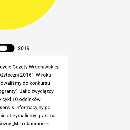
2019
cycie Gazety Wrocławskiej,
ożyteczni 2016”. W roku
towaliśmy do konkursu
granty”. Jako zwycięzcy
y cykl 10 odcinków
serwis informacyjny po
niu otrzymaliśmy grant na
aficzny „Mikrokosmos –