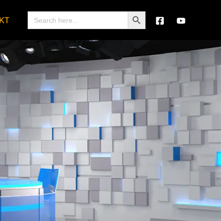
Search Button
Search
KT
for: