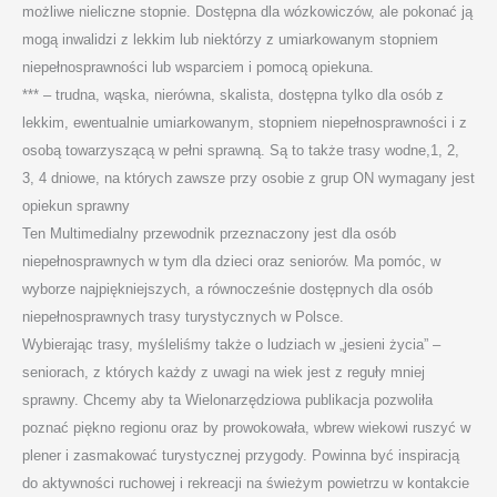
możliwe nieliczne stopnie. Dostępna dla wózkowiczów, ale pokonać ją
mogą inwalidzi z lekkim lub niektórzy z umiarkowanym stopniem
niepełnosprawności lub wsparciem i pomocą opiekuna.
*** – trudna, wąska, nierówna, skalista, dostępna tylko dla osób z
lekkim, ewentualnie umiarkowanym, stopniem niepełnosprawności i z
osobą towarzyszącą w pełni sprawną. Są to także trasy wodne,1, 2,
3, 4 dniowe, na których zawsze przy osobie z grup ON wymagany jest
opiekun sprawny
Ten Multimedialny przewodnik przeznaczony jest dla osób
niepełnosprawnych w tym dla dzieci oraz seniorów. Ma pomóc, w
wyborze najpiękniejszych, a równocześnie dostępnych dla osób
niepełnosprawnych trasy turystycznych w Polsce.
Wybierając trasy, myśleliśmy także o ludziach w „jesieni życia” –
seniorach, z których każdy z uwagi na wiek jest z reguły mniej
sprawny. Chcemy aby ta Wielonarzędziowa publikacja pozwoliła
poznać piękno regionu oraz by prowokowała, wbrew wiekowi ruszyć w
plener i zasmakować turystycznej przygody. Powinna być inspiracją
do aktywności ruchowej i rekreacji na świeżym powietrzu w kontakcie