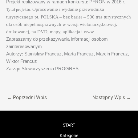
Projekt realizowany w ramach konkursu: PFRON w 2016 r.
Opracowanie i wydanie przewodnika
Tytuł projektu:
turystycznego pt. POLSKA – bez barier – 500 tras turystycznych
dla osób niepełnosprawnych w wersji wielonarzędziowej:
drukowanej, na DVD, mapy, aplikacja i www.
Zapraszamy do przekazywania informacji osobom
zainteresowanym
Autorzy:
Stanisław Francuz, Marta Francuz, Marcin Francuz,
Wiktor Francuz
Zarząd Stowarzyszenia PROGRES
←
Poprzedni Wpis
Następny Wpis
→
START
Kategorie