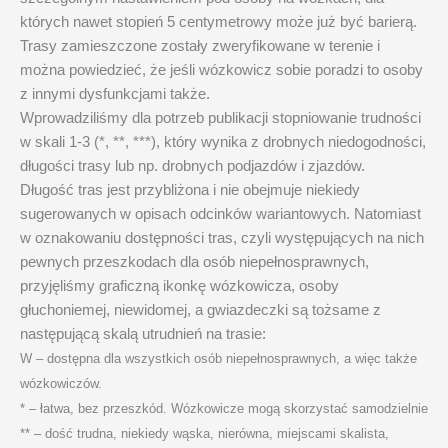
których nawet stopień 5 centymetrowy może już być barierą.
Trasy zamieszczone zostały zweryfikowane w terenie i
można powiedzieć, że jeśli wózkowicz sobie poradzi to osoby
z innymi dysfunkcjami także.
Wprowadziliśmy dla potrzeb publikacji stopniowanie trudności
w skali 1-3 (*, **, ***), który wynika z drobnych niedogodności,
długości trasy lub np. drobnych podjazdów i zjazdów.
Długość tras jest przybliżona i nie obejmuje niekiedy
sugerowanych w opisach odcinków wariantowych. Natomiast
w oznakowaniu dostępności tras, czyli występujących na nich
pewnych przeszkodach dla osób niepełnosprawnych,
przyjęliśmy graficzną ikonkę wózkowicza, osoby
głuchoniemej, niewidomej, a gwiazdeczki są tożsame z
następującą skalą utrudnień na trasie:
W – dostępna dla wszystkich osób niepełnosprawnych, a więc także
wózkowiczów.
* – łatwa, bez przeszkód. Wózkowicze mogą skorzystać samodzielnie
** – dość trudna, niekiedy wąska, nierówna, miejscami skalista,