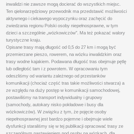
inwalidzi nie zawsze mogą docierać do wszystkich miejsc.
Ten qielonarzędziowy przewodnik ma przedstawić możliwości
aktywnego i ciekawego wypoczynku oraz zachęcić do
zwiedzania regionu Polski osoby niepełnosprawne, w tym
dzieci a szczególnie „wózkowiczów”. Ma też pokazać walory
turystyczne kraju.
Opisane trasy mają długość od 0,5 do 27 km i mogą być
przemierzane pieszo, rowerem, na wózku inwalidzkim oraz
trasy wodne kajakiem. Podawana długość tras obejmuje pętlę
lub odległość tam i z powrotem. W opracowaniu tym
odeszliśmy od wariantu zależnego od przestanków
komunikacji (chociaż część tras takie możliwości stwarza) a
ze względu na duży postęp w komunikacji samochodowej,
postawiliśmy na transport indywidualny i grupowy
(samochody, autokary nisko pokładowe i busy dla
wózkowiczów). W związku z tym, że pojęcie osoby
niepełnosprawnej jest bardzo pojemne i obejmuje wiele
dysfunkcji staraliśmy się w tej publikacji opracować trasy ze
szczególnym nastawieniem pod osoby na wózkach, dla