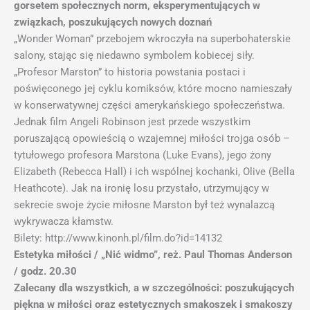
gorsetem społecznych norm, eksperymentujących w
związkach, poszukujących nowych doznań
„Wonder Woman” przebojem wkroczyła na superbohaterskie
salony, stając się niedawno symbolem kobiecej siły.
„Profesor Marston” to historia powstania postaci i
poświęconego jej cyklu komiksów, które mocno namieszały
w konserwatywnej części amerykańskiego społeczeństwa.
Jednak film Angeli Robinson jest przede wszystkim
poruszającą opowieścią o wzajemnej miłości trojga osób –
tytułowego profesora Marstona (Luke Evans), jego żony
Elizabeth (Rebecca Hall) i ich wspólnej kochanki, Olive (Bella
Heathcote). Jak na ironię losu przystało, utrzymujący w
sekrecie swoje życie miłosne Marston był też wynalazcą
wykrywacza kłamstw.
Bilety: http://www.kinonh.pl/film.do?id=14132
Estetyka miłości / „Nić widmo”, reż. Paul Thomas Anderson
/ godz. 20.30
Zalecany dla wszystkich, a w szczególności: poszukujących
piękna w miłości oraz estetycznych smakoszek i smakoszy