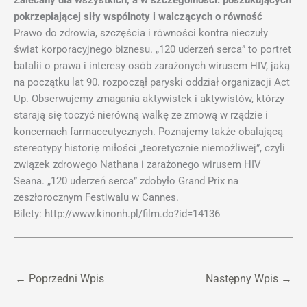
Zalecany dla wszystkich, a w szczególności: poszukujących
pokrzepiającej siły wspólnoty i walczących o równość
Prawo do zdrowia, szczęścia i równości kontra nieczuły
świat korporacyjnego biznesu. „120 uderzeń serca” to portret
batalii o prawa i interesy osób zarażonych wirusem HIV, jaką
na początku lat 90. rozpoczął paryski oddział organizacji Act
Up. Obserwujemy zmagania aktywistek i aktywistów, którzy
starają się toczyć nierówną walkę ze zmową w rządzie i
koncernach farmaceutycznych. Poznajemy także obalającą
stereotypy historię miłości „teoretycznie niemożliwej”, czyli
związek zdrowego Nathana i zarażonego wirusem HIV
Seana. „120 uderzeń serca” zdobyło Grand Prix na
zeszłorocznym Festiwalu w Cannes.
Bilety: http://www.kinonh.pl/film.do?id=14136
←
Poprzedni Wpis
Następny Wpis
→