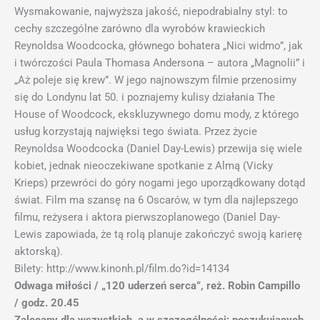
Wysmakowanie, najwyższa jakość, niepodrabialny styl: to
cechy szczególne zarówno dla wyrobów krawieckich
Reynoldsa Woodcocka, głównego bohatera „Nici widmo”, jak
i twórczości Paula Thomasa Andersona – autora „Magnolii” i
„Aż poleje się krew”. W jego najnowszym filmie przenosimy
się do Londynu lat 50. i poznajemy kulisy działania The
House of Woodcock, ekskluzywnego domu mody, z którego
usług korzystają najwięksi tego świata. Przez życie
Reynoldsa Woodcocka (Daniel Day-Lewis) przewija się wiele
kobiet, jednak nieoczekiwane spotkanie z Almą (Vicky
Krieps) przewróci do góry nogami jego uporządkowany dotąd
świat. Film ma szansę na 6 Oscarów, w tym dla najlepszego
filmu, reżysera i aktora pierwszoplanowego (Daniel Day-
Lewis zapowiada, że tą rolą planuje zakończyć swoją karierę
aktorską).
Bilety: http://www.kinonh.pl/film.do?id=14134
Odwaga miłości / „120 uderzeń serca”, reż. Robin Campillo
/ godz. 20.45