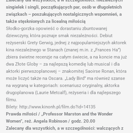
Zalecany dla wszystkich, a w szczególności: niezależnych
singielek i singli, początkujących par, osób w długoletnich
związkach – poszukujących nostalgicznych wspomnień, a
także stęsknionych za licealną miłością
Słodko-gorzka opowieść o dorastaniu zbuntowanej
dziewczyny, która poznaje smak niezależności. Debiut
reżyserski Grety Gerwig, jednej z najpopularniejszych aktorek
kina niezależnego w Stanach (znanej m.in. z „Frances Ha”)
zbiera świetne recenzje na całym świecie, a na koncie ma już
dwa Złote Globy – za najlepszą komedię lub musical i dla
aktorki pierwszoplanowej – znakomitej Saoirse Ronan, która
może liczyć także na Oscara. „Lady Bird” ma również szanse
na wygraną w kategoriach: scenariusz oryginalny, aktorka
drugoplanowa (Laurie Metcalf), reżyseria i dla najlepszego
filmu.
Bilety: http://www.kinonh.pl/film.do?id=14135
Prawda miłości / „Professor Marston and the Wonder
Women”, reż.
Angela Robinson / godz. 20.00
Zalecany dla wszystkich, a w szczególności: walczących z