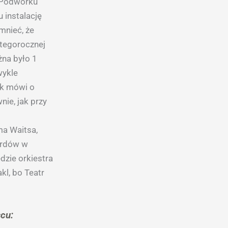
a Podwórku
 instalację
mnieć, że
 tegorocznej
żna było 1
wykle
ak mówi o
ie, jak przy
ma Waitsa,
dardów w
dzie orkiestra
kl, bo Teatr
scu: