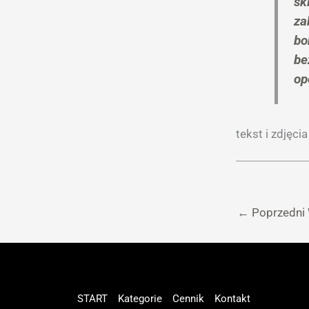
sk
za
bo
be
op
tekst i zdjęci
←
Poprzedni
START
Kategorie
Cennik
Kontakt