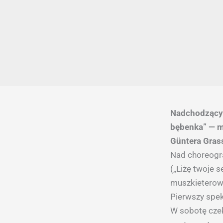
Nadchodzący 
bębenka” — m
Güntera Gras
Nad choreogra
(„Liżę twoje s
muszkieterowi
Pierwszy spek
W sobotę czek