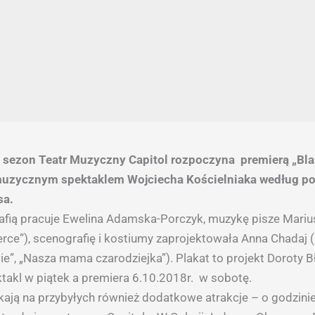
sezon Teatr Muzyczny Capitol rozpoczyna premierą „Bl
uzycznym spektaklem Wojciecha Kościelniaka według po
sa.
fią pracuje Ewelina Adamska-Porczyk, muzykę pisze Marius
erce”), scenografię i kostiumy zaprojektowała Anna Chadaj (m
e”, „Nasza mama czarodziejka”). Plakat to projekt Doroty B
takl w piątek a premiera 6.10.2018r. w sobotę.
ają na przybyłych również dodatkowe atrakcje – o godzini