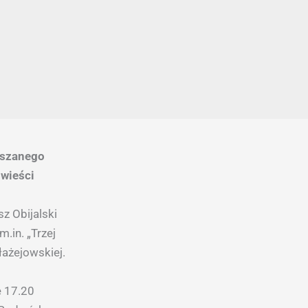
aszanego
wieści
z Obijalski
.in. „Trzej
łażejowskiej.
e 17.20