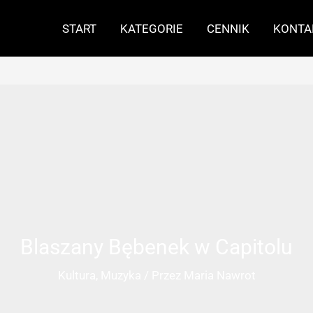
START
KATEGORIE
CENNIK
KONTA
Blaszany Bębenek w Capitolu
Kultura
,
Muzyka
/ Przez
Maria Nawrot