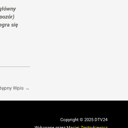
główny
pozór)
egra się
tępny Wpis
→
Copyright © 2025 DTV24
Wykonane przez
Maciej Zmitrukiewicz