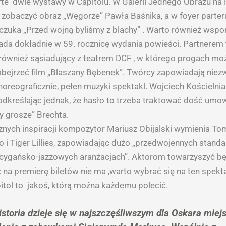
rte dwie wystawy w Capitolu. W Galerii Jednego Obrazu n
zobaczyć obraz „Węgorze” Pawła Baśnika, a w foyer parteru
uka „Przed wojną byliśmy z blachy” . Warto również wspo
da dokładnie w 59. rocznicę wydania powieści. Partnerem
 również sąsiadujący z teatrem DCF , w którego progach mo
obejrzeć film „Blaszany Bębenek”. Twórcy zapowiadają niez
oreograficznie, pełen muzyki spektakl. Wojciech Kościelni
odkreślając jednak, że hasło to trzeba traktować dość umown
y grosze” Brechta.
ych inspiracji kompozytor Mariusz Obijalski wymienia To
o i Tiger Lillies, zapowiadając dużo „przedwojennych stan
 cygańsko-jazzowych aranżacjach”. Aktorom towarzyszyć bę
 na premierę biletów nie ma ,warto wybrać się na ten spekta
tol to jakoś, którą można każdemu polecić.
istoria dzieje się w najszczęśliwszym dla Oskara miej