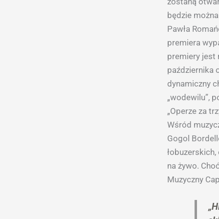
zostaną otwa
będzie można 
Pawła Romańcz
premiera wypa
premiery jest
października 
dynamiczny ch
„wodewilu”, p
„Operze za trz
Wśród muzyczn
Gogol Bordell
łobuzerskich,
na żywo. Choć
Muzyczny Capi
„H