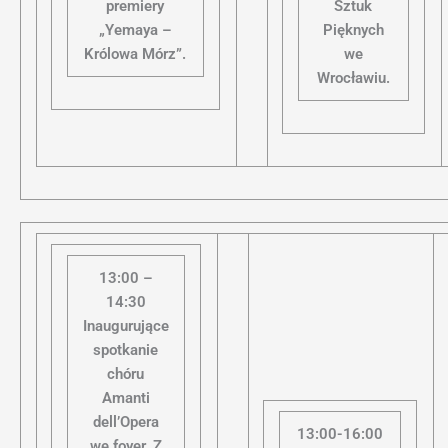
premiery
Sztuk
„Yemaya –
Pięknych
Królowa Mórz”.
we
Wrocławiu.
13:00 –
14:30
Inaugurujące
spotkanie
chóru
Amanti
dell’Opera
13:00-16:00
we foyer. Z