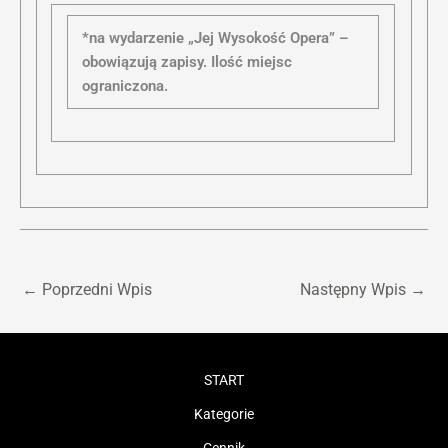
*na wydarzenie „Jej Wysokość Opera” –
obowiązują zapisy. Ilość miejsc
ograniczona.
←
Poprzedni Wpis
Następny Wpis
→
START
Kategorie
Cennik