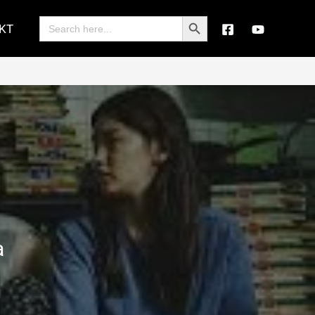
Search Button
Search
KT
for:
a