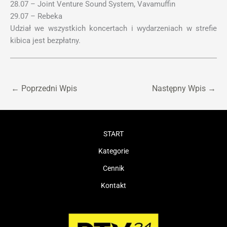
28.07 – Joint Venture Sound System, Vavamuffin
29.07 – Rebeka
Udział we wszystkich koncertach i wydarzeniach w strefie
kibica jest bezpłatny.
←
Poprzedni Wpis
Następny Wpis
→
START
Kategorie
Cennik
Kontakt