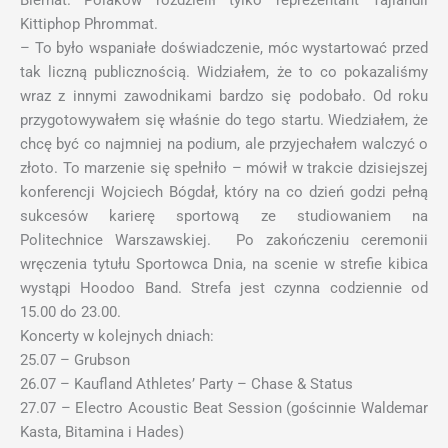
Biernat. Polaków rozdzielił tylko reprezentant Tajlandii
Kittiphop Phrommat.
– To było wspaniałe doświadczenie, móc wystartować przed
tak liczną publicznością. Widziałem, że to co pokazaliśmy
wraz z innymi zawodnikami bardzo się podobało. Od roku
przygotowywałem się właśnie do tego startu. Wiedziałem, że
chcę być co najmniej na podium, ale przyjechałem walczyć o
złoto. To marzenie się spełniło – mówił w trakcie dzisiejszej
konferencji Wojciech Bógdał, który na co dzień godzi pełną
sukcesów karierę sportową ze studiowaniem na
Politechnice Warszawskiej. Po zakończeniu ceremonii
wręczenia tytułu Sportowca Dnia, na scenie w strefie kibica
wystąpi Hoodoo Band. Strefa jest czynna codziennie od
15.00 do 23.00.
Koncerty w kolejnych dniach:
25.07 – Grubson
26.07 – Kaufland Athletes’ Party – Chase & Status
27.07 – Electro Acoustic Beat Session (gościnnie Waldemar
Kasta, Bitamina i Hades)