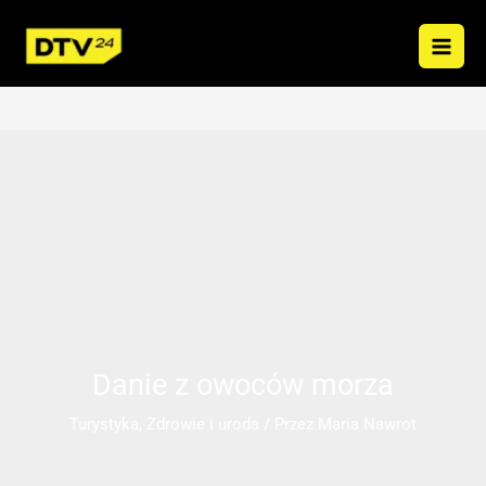
Przejdź
do
treści
Danie z owoców morza
Turystyka
,
Zdrowie i uroda
/ Przez
Maria Nawrot