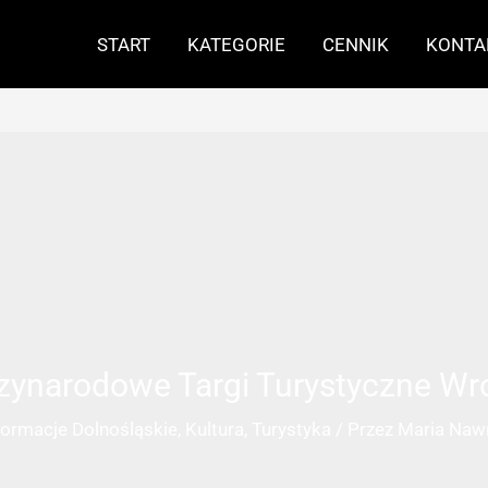
START
KATEGORIE
CENNIK
KONTA
zynarodowe Targi Turystyczne Wr
formacje Dolnośląskie
,
Kultura
,
Turystyka
/ Przez
Maria Naw