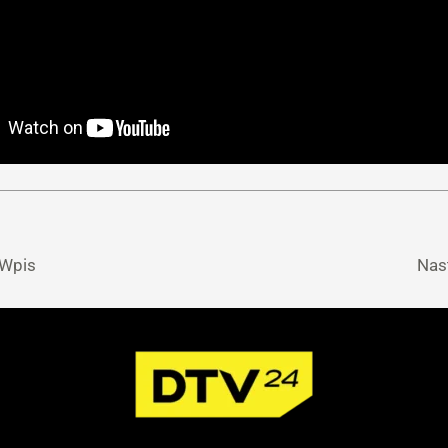
 Wpis
Nas