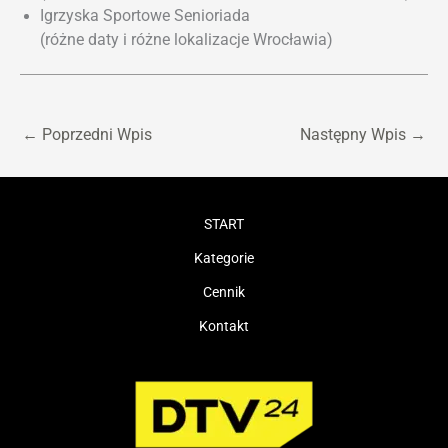
Igrzyska Sportowe Senioriada
(różne daty i różne lokalizacje Wrocławia)
←
Poprzedni Wpis
Następny Wpis
→
START
Kategorie
Cennik
Kontakt