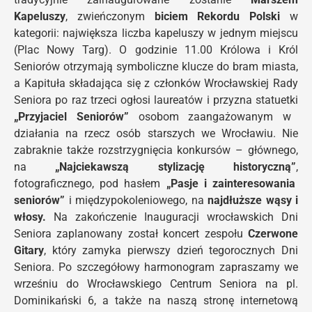
Kapeluszy
, zwieńczonym
biciem Rekordu Polski
w
kategorii
: największa liczba kapeluszy w jednym miejscu
(Plac Nowy Targ). O godzinie 11.00 Królowa i Król
Seniorów otrzymają symboliczne klucze do bram miasta,
a Kapituła składająca się z członków Wrocławskiej Rady
Seniora po raz trzeci ogłosi laureatów i przyzna statuetki
„Przyjaciel Seniorów”
osobom zaangażowanym w
działania na rzecz osób starszych we Wrocławiu. Nie
zabraknie także rozstrzygnięcia konkursów – głównego,
na
„Najciekawszą stylizację historyczną”
,
fotograficznego, pod hasłem
„Pasje i zainteresowania
seniorów”
i międzypokoleniowego, na
najdłuższe wąsy i
włosy.
Na zakończenie Inauguracji wrocławskich Dni
Seniora zaplanowany został koncert zespołu
Czerwone
Gitary
, który zamyka pierwszy dzień tegorocznych Dni
Seniora. Po szczegółowy harmonogram zapraszamy we
wrześniu do Wrocławskiego Centrum Seniora na pl.
Dominikański 6, a także na naszą stronę internetową