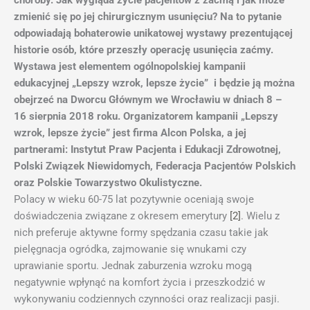
choroby. Jak wygląda życie pacjentów z zaćmą i jak może
zmienić się po jej chirurgicznym usunięciu? Na to pytanie
odpowiadają bohaterowie unikatowej wystawy prezentującej
historie osób, które przeszły operację usunięcia zaćmy.
Wystawa jest elementem ogólnopolskiej kampanii
edukacyjnej „Lepszy wzrok, lepsze życie” i będzie ją można
obejrzeć na Dworcu Głównym we Wrocławiu w dniach 8 –
16 sierpnia 2018 roku. Organizatorem kampanii „Lepszy
wzrok, lepsze życie” jest firma Alcon Polska, a jej
partnerami: Instytut Praw Pacjenta i Edukacji Zdrowotnej,
Polski Związek Niewidomych, Federacja Pacjentów Polskich
oraz Polskie Towarzystwo Okulistyczne.
Polacy w wieku 60-75 lat pozytywnie oceniają swoje
doświadczenia związane z okresem emerytury
[2]
. Wielu z
nich preferuje aktywne formy spędzania czasu takie jak
pielęgnacja ogródka, zajmowanie się wnukami czy
uprawianie sportu. Jednak zaburzenia wzroku mogą
negatywnie wpłynąć na komfort życia i przeszkodzić w
wykonywaniu codziennych czynności oraz realizacji pasji.