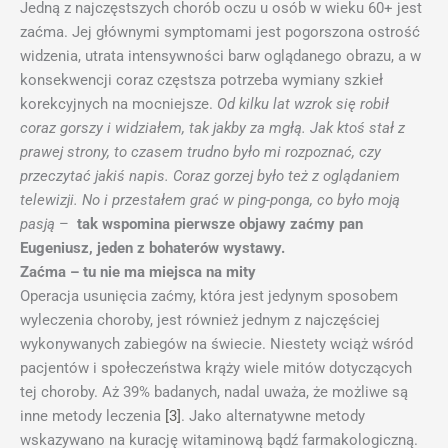
Jedną z najczęstszych chorób oczu u osób w wieku 60+ jest
zaćma. Jej głównymi symptomami jest pogorszona ostrość
widzenia, utrata intensywności barw oglądanego obrazu, a w
konsekwencji coraz częstsza potrzeba wymiany szkieł
korekcyjnych na mocniejsze.
Od kilku lat wzrok się robił
coraz gorszy i widziałem, tak jakby za mgłą. Jak ktoś stał z
prawej strony, to czasem trudno było mi rozpoznać, czy
przeczytać jakiś napis. Coraz gorzej było też z oglądaniem
telewizji. No i przestałem grać w ping-ponga, co było moją
pasją
–
tak wspomina pierwsze objawy zaćmy pan
Eugeniusz, jeden z bohaterów wystawy.
Zaćma – tu nie ma miejsca na mity
Operacja usunięcia zaćmy, która jest jedynym sposobem
wyleczenia choroby, jest również jednym z najczęściej
wykonywanych zabiegów na świecie. Niestety wciąż wśród
pacjentów i społeczeństwa krąży wiele mitów dotyczących
tej choroby. Aż 39% badanych, nadal uważa, że możliwe są
inne metody leczenia
[3]
. Jako alternatywne metody
wskazywano na kurację witaminową bądź farmakologiczną.