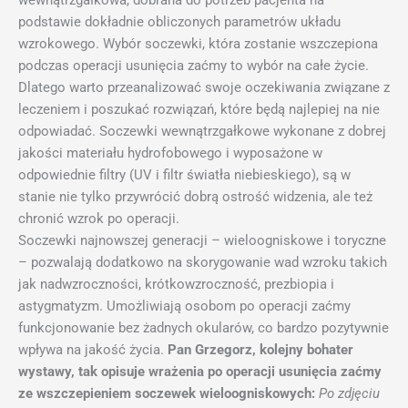
wewnątrzgałkowa, dobrana do potrzeb pacjenta na
podstawie dokładnie obliczonych parametrów układu
wzrokowego. Wybór soczewki, która zostanie wszczepiona
podczas operacji usunięcia zaćmy to wybór na całe życie.
Dlatego warto przeanalizować swoje oczekiwania związane z
leczeniem i poszukać rozwiązań, które będą najlepiej na nie
odpowiadać. Soczewki wewnątrzgałkowe wykonane z dobrej
jakości materiału hydrofobowego i wyposażone w
odpowiednie filtry (UV i filtr światła niebieskiego), są w
stanie nie tylko przywrócić dobrą ostrość widzenia, ale też
chronić wzrok po operacji.
Soczewki najnowszej generacji – wieloogniskowe i toryczne
– pozwalają dodatkowo na skorygowanie wad wzroku takich
jak nadwzroczności, krótkowzroczność, prezbiopia i
astygmatyzm. Umożliwiają osobom po operacji zaćmy
funkcjonowanie bez żadnych okularów, co bardzo pozytywnie
wpływa na jakość życia.
Pan Grzegorz, kolejny bohater
wystawy, tak opisuje wrażenia po operacji usunięcia zaćmy
ze wszczepieniem soczewek wieloogniskowych:
Po zdjęciu