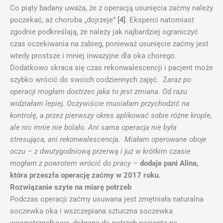
Co piąty badany uważa, że z operacją usunięcia zaćmy należy
poczekać, aż choroba „dojrzeje”
[4]
. Eksperci natomiast
zgodnie podkreślają, że należy jak najbardziej ograniczyć
czas oczekiwania na zabieg, ponieważ usunięcie zaćmy jest
wtedy prostsze i mniej inwazyjne dla oka chorego.
Dodatkowo skraca się czas rekonwalescencji i pacjent może
szybko wrócić do swoich codziennych zajęć.
Z
araz po
operacji mogłam dostrzec jaka to jest zmiana. Od razu
widziałam lepiej. Oczywiście musiałam przychodzić na
kontrolę, a przez pierwszy okres aplikować sobie różne krople,
ale nic mnie nie bolało. Ani sama operacja nie była
stresująca, ani rekonwalescencja. Miałam operowane oboje
oczu – z dwutygodniową przerwą i już w krótkim czasie
mogłam z powrotem wrócić do pracy
–
dodaje pani Alina,
która przeszła operację zaćmy w 2017 roku.
Rozwiązanie szyte na miarę potrzeb
Podczas operacji zaćmy usuwana jest zmętniała naturalna
soczewka oka i wszczepiana sztuczna soczewka