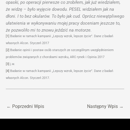
opaski, po operacji pierwsze co zrobiłem, jak już wiedziałem,
że widzę – było wyjęcie dowodu. PESEL widziałem jak na
dłoni. I to bez okularów. To było jak cud. Oprócz niewątpliwego
ułatwienia w wykonywaniu mojej pracy doceniam jeszcze to,
że pozwoliło mi to znowu jeździć na motorze.
[1]
Badanie w ramach kampanii „Lepszy wzrok, lepsze życie”. Dane z badań
własnych Alcon. Styczeń 2017
[2]
Badanie opinii i postaw osób starszych ze szczególnym uwzględnieniem
problemów związanych z chorobami wzroku, ARC rynek i Opinia 2017
[3]
j.w.
[4]
Badanie w ramach kampanii „Lepszy wzrok, lepsze życie”. Dane z badań
własnych Alcon. Styczeń 2017.
←
Poprzedni Wpis
Następny Wpis
→