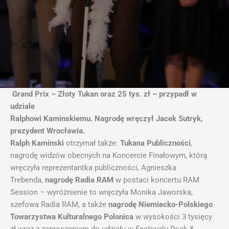
Grand Prix – Złoty Tukan oraz 25 tys. zł – przypadł w
udziale
Ralphowi Kaminskiemu. Nagrodę wręczył Jacek Sutryk,
prezydent Wrocławia.
Ralph Kaminski
otrzymał także:
Tukana Publiczności
,
nagrodę widzów obecnych na Koncercie Finałowym, którą
wręczyła reprezentantka publiczności, Agnieszka
Trebenda,
nagrodę Radia RAM
w postaci koncertu RAM
Session – wyróżnienie to wręczyła Monika Jaworska,
szefowa Radia RAM, a także
nagrodę Niemiecko-Polskiego
Towarzystwa Kulturalnego Polonica
w wysokości 3 tysięcy