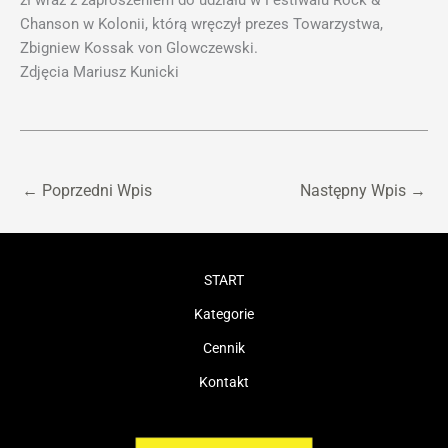
zł wraz z zaproszeniem do udziału w Festiwalu Rock &
Chanson w Kolonii, którą wręczył prezes Towarzystwa,
Zbigniew Kossak von Glowczewski.
Zdjęcia Mariusz Kunicki
←
Poprzedni Wpis
Następny Wpis
→
START
Kategorie
Cennik
Kontakt