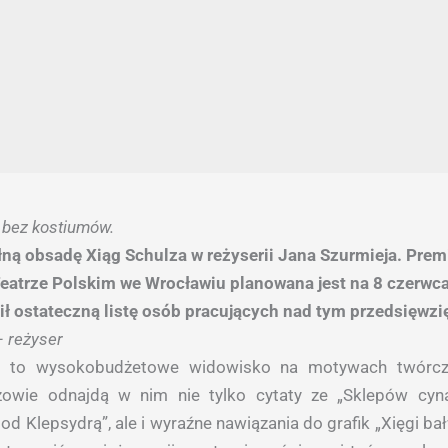
 bez kostiumów.
ną obsadę Xiąg Schulza w reżyserii Jana Szurmieja. Prem
eatrze Polskim we Wrocławiu planowana jest na 8 czerwca
ił ostateczną listę osób pracujących nad tym przedsięwzi
– reżyser
za to wysokobudżetowe widowisko na motywach twórcz
zowie odnajdą w nim nie tylko cytaty ze „Sklepów cy
od Klepsydrą”, ale i wyraźne nawiązania do grafik „Xięgi ba