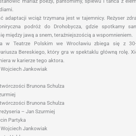
tanowić mariaż poezji, pantomimy, śpiewu i tańca z ele
ediami.
ć adaptacji wciąż trzymana jest w tajemnicy. Reżyser zdra
niryczna podróż do Drohobycza, gdzie spotkamy sa
ię między jawą a snem, teraźniejszością a wspomnieniem.
ra w Teatrze Polskim we Wrocławiu zbiega się z 30-
Dariusza Bereskiego, który gra w spektaklu główną rolę. Xi
iera w karierze tego aktora.
i Wojciech Jankowiak
twórczości Brunona Schulza
zurmiej
twórczości Brunona Schulza
 reżyseria – Jan Szurmiej
cin Partyka
– Wojciech Jankowiak