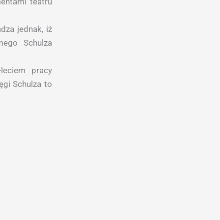
mentami teatru
dza jednak, iż
mego Schulza
leciem pracy
ęgi Schulza to