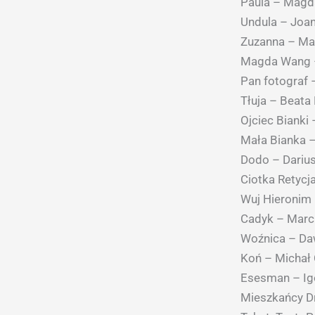
Paula – Magda
Undula – Joa
Zuzanna – Ma
Magda Wang –
Pan fotograf 
Tłuja – Beat
Ojciec Bianki
Mała Bianka 
Dodo – Darius
Ciotka Retyc
Wuj Hieronim 
Cadyk – Marci
Woźnica – Da
Koń – Michał 
Esesman – Igo
Mieszkańcy D