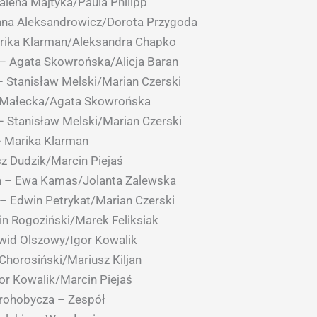
lena Majtyka/Paula Philipp
nna Aleksandrowicz/Dorota Przygoda
rika Klarman/Aleksandra Chapko
 Agata Skowrońska/Alicja Baran
– Stanisław Melski/Marian Czerski
a Małecka/Agata Skowrońska
 – Stanisław Melski/Marian Czerski
– Marika Klarman
z Dudzik/Marcin Piejaś
ja – Ewa Kamas/Jolanta Zalewska
– Edwin Petrykat/Marian Czerski
n Rogoziński/Marek Feliksiak
wid Olszowy/Igor Kowalik
Chorosiński/Mariusz Kiljan
r Kowalik/Marcin Piejaś
rohobycza – Zespół