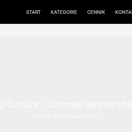
START
KATEGORIE
CENNIK
KONTA
gi Schulza – Szurmiej ujawnia ob
Kultura
/ Przez
Maria Nawrot