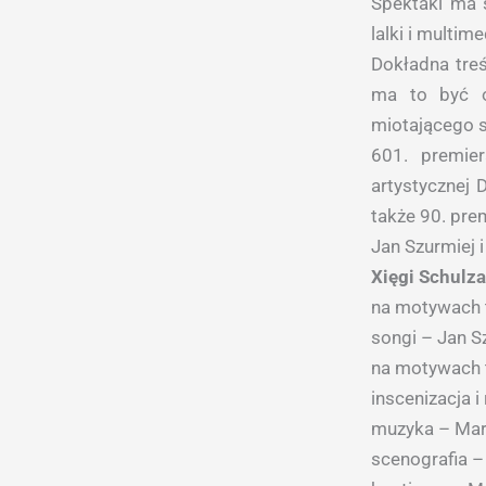
Spektakl ma s
lalki i multim
Dokładna treś
ma to być o
miotającego s
601. premie
artystycznej 
także 90. prem
Jan Szurmiej 
Xięgi Schulza
na motywach 
songi – Jan S
na motywach 
inscenizacja i
muzyka – Mar
scenografia 