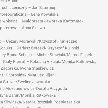
arta Hubka
i ruch sceniczny – Jan Szurmiej
horeograficzna – Lena Kowalska
e wokalne – Małgorzata Jaworska-Kaczmarek
puterowe – Anna Szalwa
b – Cezary Morawski/Krzysztof Franieczek
Schulz) – Dariusz Bereski/Krzysztof Kuliński
ały Bruno Schulz) – Michał Stawiski/Marcel Filipek
i, Biały Pierrot – Roksana Vikaluk/Monika Rutkowska
 Zagórska/Iwona Stankiewicz
ał Chorosiński/Mariusz Kiljan
a Struzik/Ewelina Jaworska
nna Aleksandrowicz/Dorota Przygoda
rzyna Baran/Monika Rutkowska
ta Śliwińska/Natalia Rzeźniak-Pospieszalska