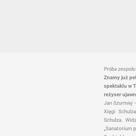
Próba zespołu
Znamy już peł
spektaklu w T
reżyser ujawn
Jan Szurmiej 
Xięgi Schul
Schulza. Wid
„Sanatorium p