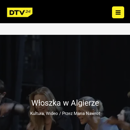
Przejdź
do
treści
Włoszka w Algierze
Kultura
,
Wideo
/ Przez
Maria Nawrot