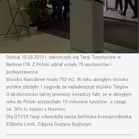
Dzisiaj 10.03.2019 r. zakończyły się Targi Turystyczne w
Berlinie ITB. Z Polski udział wzięło 75 wystawców i
podwystawców.
Stoisko Narodowe miało 752 m2. W roku ubiegłym stoisko
polskie zdobyło 1 nagrodę za najładniejsze stoisko Targów.
O skuteczności takiej promocji świadczy fakt, że w ubiegłym
roku do Polski przyjechało 19 milionów turystów , z czego
ok. 30% to turyści z Niemiec.
Dla DTV24 Targi odwiedziła nasza berlińska korespondentka
Elżbieta Lenik. Zdjęcia Grażyna Rygliszyn.