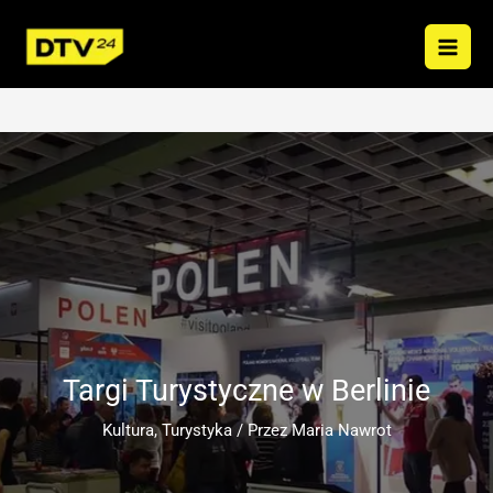
Przejdź
do
treści
Targi Turystyczne w Berlinie
Kultura
,
Turystyka
/ Przez
Maria Nawrot