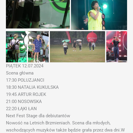
PIĄTEK 12.07.2024
Scena główna
17:30 POLUZJANCI
18:30 NATALIA KUKULSKA
19:45 ARTUR ROJEK
21:00 NOSOWSKA
22:20 ŁĄKI ŁAN
Next Fest Stage dla debiutantów
Nowość na Letnich Brzmieniach. Scena dla młodych,
wschodzących muzyków także będzie grała przez dwa dni.W