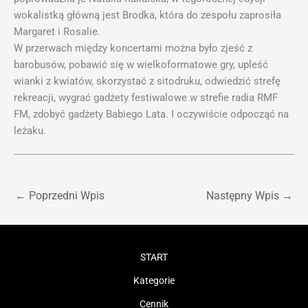
wokalistką główną jest Brodka, która do zespołu zaprosiła
Margaret i Rosalie.
W przerwach między koncertami można było zjeść z
barobusów, pobawić się w wielkoformatowe gry, upleść
wianki z kwiatów, skorzystać z sitodruku, odwiedzić strefę
rekreacji, wygrać gadżety festiwalowe w strefie radia RMF
FM, zdobyć gadżety Babiego Lata. I oczywiście odpocząć na
leżaku.
←
Poprzedni Wpis
Następny Wpis
→
START
Kategorie
Cennik