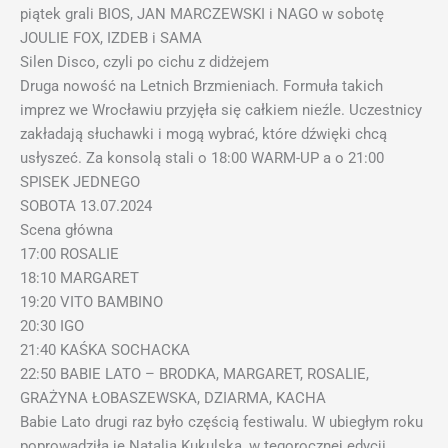
piątek grali BIOS, JAN MARCZEWSKI i NAGO w sobotę
JOULIE FOX, IZDEB i SAMA
Silen Disco, czyli po cichu z didżejem
Druga nowość na Letnich Brzmieniach. Formuła takich
imprez we Wrocławiu przyjęła się całkiem nieźle. Uczestnicy
zakładają słuchawki i mogą wybrać, które dźwięki chcą
usłyszeć. Za konsolą stali o 18:00 WARM-UP a o 21:00
SPISEK JEDNEGO
SOBOTA 13.07.2024
Scena główna
17:00 ROSALIE
18:10 MARGARET
19:20 VITO BAMBINO
20:30 IGO
21:40 KAŚKA SOCHACKA
22:50 BABIE LATO – BRODKA, MARGARET, ROSALIE,
GRAŻYNA ŁOBASZEWSKA, DZIARMA, KACHA
Babie Lato drugi raz było częścią festiwalu. W ubiegłym roku
poprowadziła je Natalia Kukulska, w tegorocznej edycji