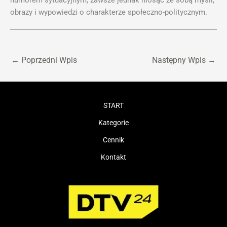
humorem sytuacyjnym, zawsze jednak niosąc ze sobą myśli,
obrazy i wypowiedzi o charakterze społeczno-politycznym.
←
Poprzedni Wpis
Następny Wpis
→
START
Kategorie
Cennik
Kontakt