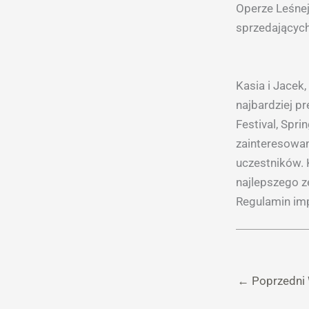
Operze Leśnej
sprzedających
Kasia i Jacek,
najbardziej p
Festival, Spri
zainteresowan
uczestników. 
najlepszego ze
Regulamin im
←
Poprzedni