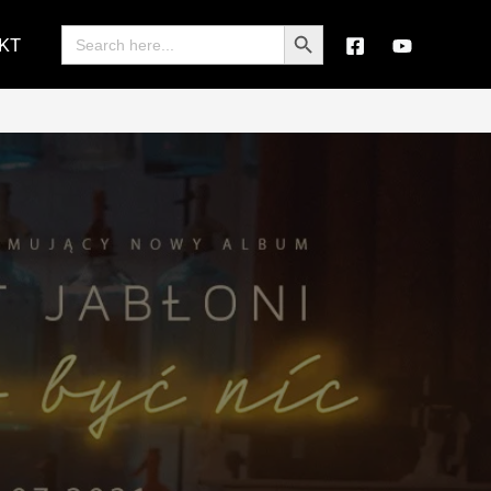
Search Button
Search
KT
for: