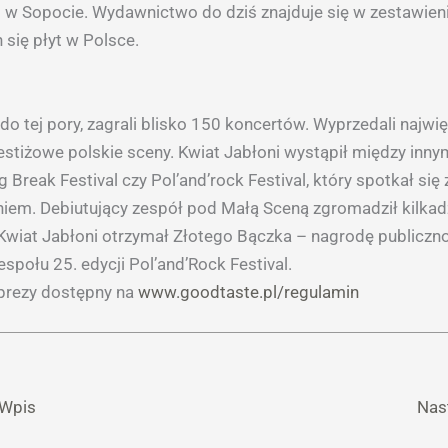
 w Sopocie. Wydawnictwo do dziś znajduje się w zestawieni
 się płyt w Polsce.
 do tej pory, zagrali blisko 150 koncertów. Wyprzedali najwię
restiżowe polskie sceny. Kwiat Jabłoni wystąpił między inny
ng Break Festival czy Pol’and’rock Festival, który spotkał s
iem. Debiutujący zespół pod Małą Sceną zgromadził kilkadz
Kwiat Jabłoni otrzymał Złotego Bączka – nagrodę publiczno
społu 25. edycji Pol’and’Rock Festival.
prezy dostępny na
www.goodtaste.pl/regulamin
 Wpis
Nas