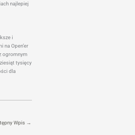
ach najlepiej
ksze i
mi na Open’er
ię z ogromnym
iesiąt tysięcy
ści dla
tępny Wpis
→