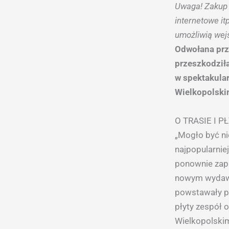
Uwaga! Zakup 
internetowe it
umożliwią wejś
Odwo
łana pr
przeszkodził
w spektakular
Wielkopolskim
O TRASIE I P
„Mogło być ni
najpopularnie
ponownie zapr
nowym wydawni
powstawały p
płyty zespół o
Wielkopolskim