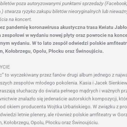
biletów poza autoryzowanymi punktami sprzedaży (Facebook,
p.) stwarza ryzyko zakupu biletów nieoryginalnych lub nieważny
cia na koncert.
zez pandemię koronawirusa akustyczna trasa Kwiatu Jabło
a zespołowi w wydaniu nowej płyty oraz powrocie na konc
nym wydaniu. W to lato zespół odwiedzi polskie amfiteat
, Kołobrzegu, Opolu, Płocku oraz Świnoujściu.
ŁYCIE
c” to wyczekiwany przez fanów drugi album jednego z najwa
jszych zespołów młodego pokolenia. Kasia i Jacek Sienkie
aszają słuchaczy do świata pełnego mądrych i ważnych pr
ctwie znalazło się jedenaście autorskich kompozycji, któ
od okiem producenta Wojtka Urbańskiego. W związku z pr
dwiedzi letnie plenery, ale również polskie amfiteatry w Go
, Kołobrzegu, Opolu, Płocku oraz Świnoujściu.