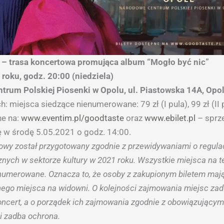
i – trasa koncertowa promująca album “Mogło być nic”
 roku, godz. 20:00 (niedziela)
trum Polskiej Piosenki w Opolu, ul. Piastowska 14A, Opo
h: miejsca siedzące nienumerowane: 79 zł (I pula), 99 zł (II 
ne na:
www.eventim.pl/goodtaste
oraz
www.ebilet.pl
– sprz
ę w środę 5.05.2021 o godz. 14:00.
owy został przygotowany zgodnie z przewidywaniami o regula
nych w sektorze kultury w 2021 roku. Wszystkie miejsca na t
enumerowane. Oznacza to, że osoby z zakupionym biletem maj
nego miejsca na widowni. O kolejności zajmowania miejsc za
oncert, a o porządek ich zajmowania zgodnie z obowiązującym
 zadba ochrona.