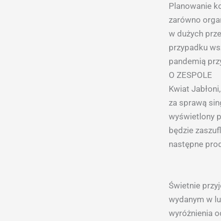
Planowanie ko
zarówno organ
w dużych prze
przypadku ws
pandemią prz
O ZESPOLE
Kwiat Jabłoni,
za sprawą sin
wyświetlony p
będzie zaszuf
następne prod
Świetnie przy
wydanym w lut
wyróżnienia o