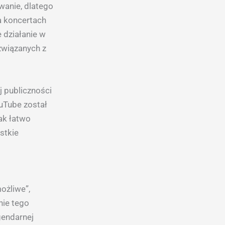
wanie, dlatego
a koncertach
 działanie w
związanych z
j publiczności
ouTube został
ak łatwo
stkie
ożliwe”,
nie tego
gendarnej