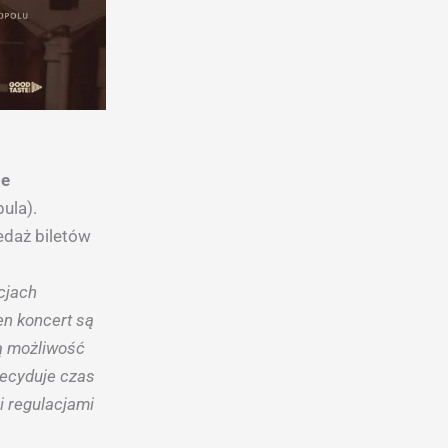
le
pula).
edaż biletów
cjach
en koncert są
ą możliwość
decyduje czas
i regulacjami