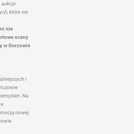
 aukcje
ch, które nie
ni nie
ertowe sceny
ry w
Gorzowie
żniejszych i
wiczowie
zemyśleń. Na
re
omocją nowej
rzowie