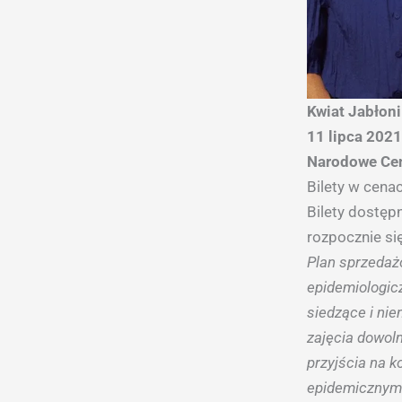
Kwiat Jabłon
11 lipca 2021
Narodowe Cen
Bilety w cenac
Bilety dostęp
rozpocznie si
Plan sprzedaż
epidemiologicz
siedzące i ni
zajęcia dowol
przyjścia na k
epidemicznymi