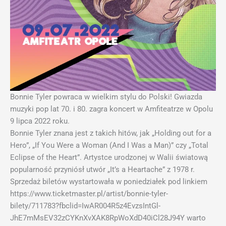
Bonnie Tyler powraca w wielkim stylu do Polski! Gwiazda
muzyki pop lat 70. i 80. zagra koncert w Amfiteatrze w Opolu
9 lipca 2022 roku.
Bonnie Tyler znana jest z takich hitów, jak „Holding out for a
Hero”, „If You Were a Woman (And I Was a Man)” czy „Total
Eclipse of the Heart”. Artystce urodzonej w Walii światową
popularność przyniósł utwór „It’s a Heartache” z 1978 r.
Sprzedaż biletów wystartowała w poniedziałek pod linkiem
https://www.ticketmaster.pl/artist/bonnie-tyler-
bilety/711783?fbclid=IwAR004R5z4EvzsIntGl-
JhE7mMsEV32zCYKnXvXAK8RpWoXdD40iCl28J94Y warto