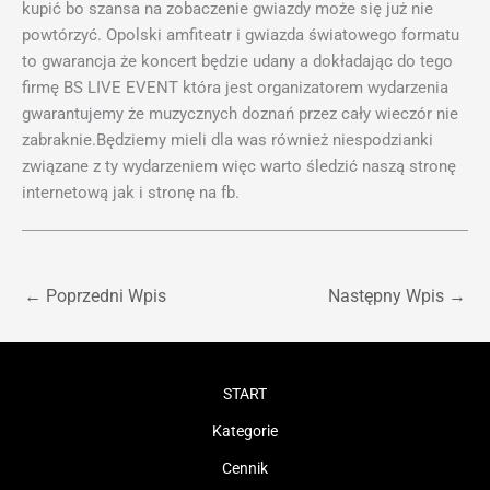
kupić bo szansa na zobaczenie gwiazdy może się już nie
powtórzyć. Opolski amfiteatr i gwiazda światowego formatu
to gwarancja że koncert będzie udany a dokładając do tego
firmę BS LIVE EVENT która jest organizatorem wydarzenia
gwarantujemy że muzycznych doznań przez cały wieczór nie
zabraknie.Będziemy mieli dla was również niespodzianki
związane z ty wydarzeniem więc warto śledzić naszą stronę
internetową jak i stronę na fb.
←
Poprzedni Wpis
Następny Wpis
→
START
Kategorie
Cennik