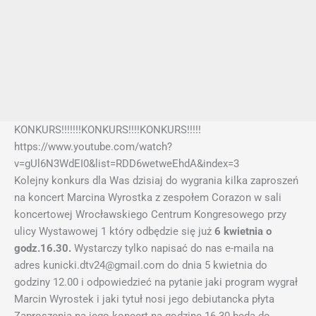
KONKURS!!!!!!!KONKURS!!!!K
ONKURS!!!!!
https://www.youtube.com/watch?
v=gUl6N3WdEI0&list=RDD6wetweEhdA&index=3
Kolejny konkurs dla Was dzisiaj do wygrania kilka zaproszeń
na koncert Marcina Wyrostka z zespołem Corazon w sali
koncertowej Wrocławskiego Centrum Kongresowego przy
ulicy Wystawowej 1 który odbędzie się już
6 kwietnia o
godz.16.30.
Wystarczy tylko napisać do nas e-maila na
adres kunicki.dtv24@gmail.com do dnia 5 kwietnia do
godziny 12.00 i odpowiedzieć na pytanie jaki program wygrał
Marcin Wyrostek i jaki tytuł nosi jego debiutancka płyta