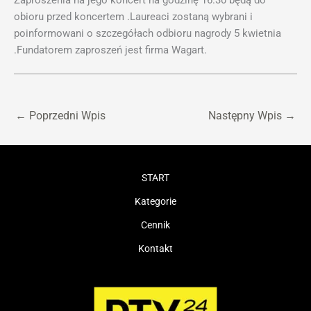
Zaproszenia na jego koncert na godzinę 16.30 będą do
obioru przed koncertem .Laureaci zostaną wybrani i
poinformowani o szczegółach odbioru nagrody 5 kwietnia
.Fundatorem zaproszeń jest firma Wagart.
←
Poprzedni Wpis
Następny Wpis
→
START
Kategorie
Cennik
Kontakt