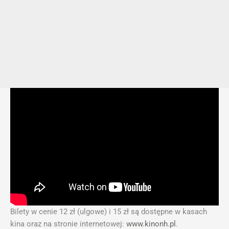
Bilety w cenie 12 zł (ulgowe) i 15 zł są dostępne w kasach
kina oraz na stronie internetowej:
www.kinonh.pl
.