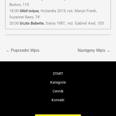
Burton, 115′
18:00
Głód mięsa
, Holandia 2015, reż. Marijn Frank,
Suzanne Raes, 74′
20:00
Uczta Babette
, Dania 1987, reż. Gabriel Axel, 103′
←
Poprzedni Wpis
Następny Wpis
→
START
Kategorie
Cennik
Kontakt