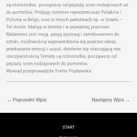
są różnorodne, począwszy od pejzaży, scen rodzajowych aż
do portretów. Próbuję rzetelnie reprezentować Polaków i
Polonię w Belgii, oraz w innych państwach np. w Izraelu –
Tel Avivie. Maluję w terenie i w prywatnej pracowni.
Malarstwo jest moją pasją życiową i zamiłowaniem do
sztuki, możliwością wypowiedzenia się poprzez obraz,
przekazanie emocji i uczuć, dzielenie się otaczającą nas
rzeczywistością.Tematy są różnorodne, począwszy od
pejzaży, scen rodzajowych do portretów.
Wywiad przeprowadziła Yvette Popławska
←
Poprzedni Wpis
Następny Wpis
→
START