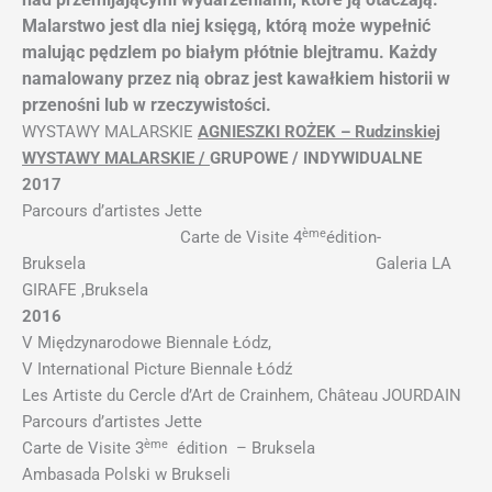
Malarstwo jest dla niej księgą, którą może wypełnić
malując pędzlem po białym płótnie blejtramu. Każdy
namalowany przez nią obraz jest kawałkiem historii w
przenośni lub w rzeczywistości.
WYSTAWY MALARSKIE
AGNIESZKI ROŻEK – Rudzinskiej
WYSTAWY MALARSKIE /
GRUPOWE / INDYWIDUALNE
2017
Parcours d’artistes Jette
ème
Carte de Visite 4
édition-
Bruksela Galeria LA
GIRAFE ,Bruksela
2016
V Międzynarodowe Biennale Łódz,
V International Picture Biennale Łódź
Les Artiste du Cercle d’Art de Crainhem, Château JOURDAIN
Parcours d’artistes Jette
ème
Carte de Visite 3
édition – Bruksela
Ambasada Polski w Brukseli