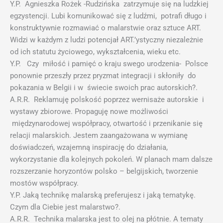
Y.P. Agnieszka Rożek -Rudzińska zatrzymuje się na ludzkiej
egzystencji. Lubi komunikować się z ludźmi, potrafi długo i
konstruktywnie rozmawiać o malarstwie oraz sztuce ART.
Widzi w każdym z ludzi potencjał ART.’ystyczny niezależnie
od ich statutu życiowego, wykształcenia, wieku etc.
Y.P. Czy miłość i pamięć o kraju swego urodzenia- Polsce
ponownie przeszły przez pryzmat integracji i skłoniły do
pokazania w Belgii i w świecie swoich prac autorskich?.
A.R.R. Reklamuję polskość poprzez wernisaże autorskie i
wystawy zbiorowe. Propaguję nowe możliwości
międzynarodowej współpracy, otwartość i przenikanie się
relacji malarskich. Jestem zaangażowana w wymianę
doświadczeń, wzajemną inspirację do działania,
wykorzystanie dla kolejnych pokoleń. W planach mam dalsze
rozszerzanie horyzontów polsko – belgijskich, tworzenie
mostów współpracy.
Y.P. Jaką technikę malarską preferujesz i jaką tematykę.
Czym dla Ciebie jest malarstwo?.
A.R.R. Technika malarska jest to olej na płótnie. A tematy