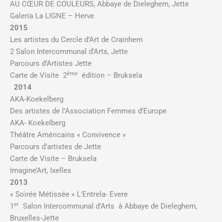
AU CŒUR DE COULEURS, Abbaye de Dieleghem, Jette
Galeria La LIGNE – Herve
2015
Les artistes du Cercle d’Art de Crainhem
2 Salon Intercommunal d’Arts, Jette
Parcours d’Artistes Jette
ème
Carte de Visite 2
édition – Bruksela
2014
AKA-Koekelberg
Des artistes de l’Association Femmes d’Europe
AKA- Koekelberg
Théâtre Américains « Convivence »
Parcours d’artistes de Jette
Carte de Visite – Bruksela
Imagine’Art, Ixelles
2013
« Soirée Métissée » L’Entrela- Evere
er
1
Salon Intercommunal d’Arts à Abbaye de Dieleghem,
Bruxelles-Jette