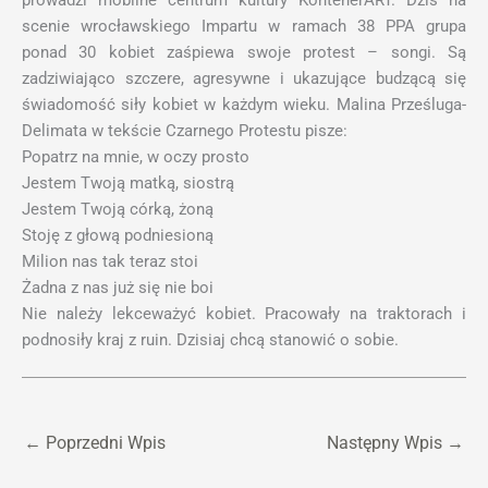
prowadzi mobilne centrum kultury KontenerART. Dziś na
scenie wrocławskiego Impartu w ramach 38 PPA grupa
ponad 30 kobiet zaśpiewa swoje protest – songi. Są
zadziwiająco szczere, agresywne i ukazujące budzącą się
świadomość siły kobiet w każdym wieku. Malina Prześluga-
Delimata w tekście Czarnego Protestu pisze:
Popatrz na mnie, w oczy prosto
Jestem Twoją matką, siostrą
Jestem Twoją córką, żoną
Stoję z głową podniesioną
Milion nas tak teraz stoi
Żadna z nas już się nie boi
Nie należy lekceważyć kobiet. Pracowały na traktorach i
podnosiły kraj z ruin. Dzisiaj chcą stanowić o sobie.
←
Poprzedni Wpis
Następny Wpis
→