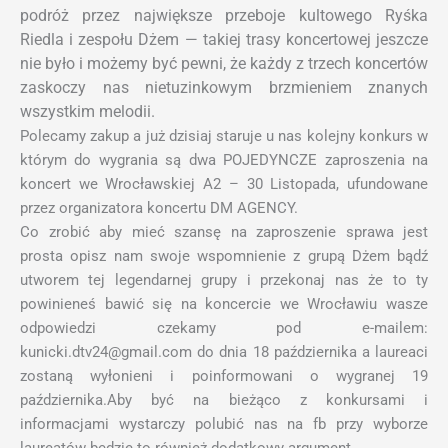
podróż przez największe przeboje kultowego Ryśka
Riedla i zespołu Dżem — takiej trasy koncertowej jeszcze
nie było i możemy być pewni, że każdy z trzech koncertów
zaskoczy nas nietuzinkowym brzmieniem znanych
wszystkim melodii.
Polecamy zakup a już dzisiaj staruje u nas kolejny konkurs w
którym do wygrania są dwa POJEDYNCZE zaproszenia na
koncert we Wrocławskiej A2 – 30 Listopada, ufundowane
przez organizatora koncertu DM AGENCY.
Co zrobić aby mieć szansę na zaproszenie sprawa jest
prosta opisz nam swoje wspomnienie z grupą Dżem bądź
utworem tej legendarnej grupy i przekonaj nas że to ty
powinieneś bawić się na koncercie we Wrocławiu wasze
odpowiedzi czekamy pod e-mailem:
kunicki.dtv24@gmail.com do dnia 18 października a laureaci
zostaną wyłonieni i poinformowani o wygranej 19
października.Aby być na bieżąco z konkursami i
informacjami wystarczy polubić nas na fb przy wyborze