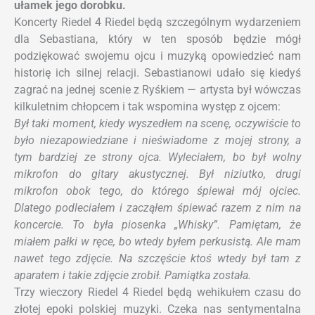
ułamek jego dorobku.
Koncerty Riedel 4 Riedel będą szczególnym wydarzeniem
dla Sebastiana, który w ten sposób będzie mógł
podziękować swojemu ojcu i muzyką opowiedzieć nam
historię ich silnej relacji. Sebastianowi udało się kiedyś
zagrać na jednej scenie z Ryśkiem — artysta był wówczas
kilkuletnim chłopcem i tak wspomina występ z ojcem:
Był taki moment, kiedy wyszedłem na scenę, oczywiście to
było niezapowiedziane i nieświadome z mojej strony, a
tym bardziej ze strony ojca. Wyleciałem, bo był wolny
mikrofon do gitary akustycznej. Był niziutko, drugi
mikrofon obok tego, do którego śpiewał mój ojciec.
Dlatego podleciałem i zacząłem śpiewać razem z nim na
koncercie. To była piosenka „Whisky”. Pamiętam, że
miałem pałki w ręce, bo wtedy byłem perkusistą. Ale mam
nawet tego zdjęcie. Na szczęście ktoś wtedy był tam z
aparatem i takie zdjęcie zrobił. Pamiątka została.
Trzy wieczory Riedel 4 Riedel będą wehikułem czasu do
złotej epoki polskiej muzyki. Czeka nas sentymentalna