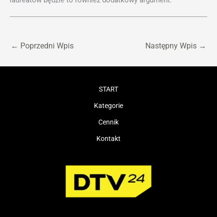
laureatów będzie to również dodatkowy argument.
←
Poprzedni Wpis
Następny Wpis
→
START
Kategorie
Cennik
Kontakt