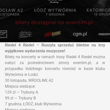
Riedel 4 Riedel – Ruszyła sprzedaż biletów na trzy
wyjątkowe wydarzenia muzyczne!
Bilety na koncerty w ramach trasy Riedel 4 Riedel można
nabyć za pośrednictwem strony eventim.pl, a w
przypadku łódzkiego koncertu również w kasie klubu
Wytwórnia w Łodzi.
30 listopada, WROCŁAW, A2
Miejsca siedzące:
129 zł — Trybuny A
99 zł — Trybuny B
7 grudnia, ŁÓDŹ, klub Wytwórnia
Miejsca siedzące: