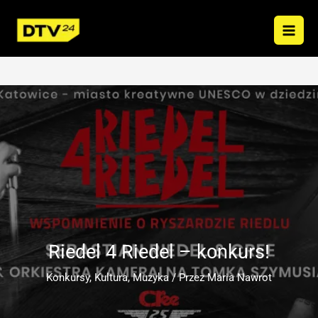
Przejdź
do
treści
Riedel 4 Riedel – konkurs!
Konkursy
,
Kultura
,
Muzyka
/ Przez
Maria Nawrot