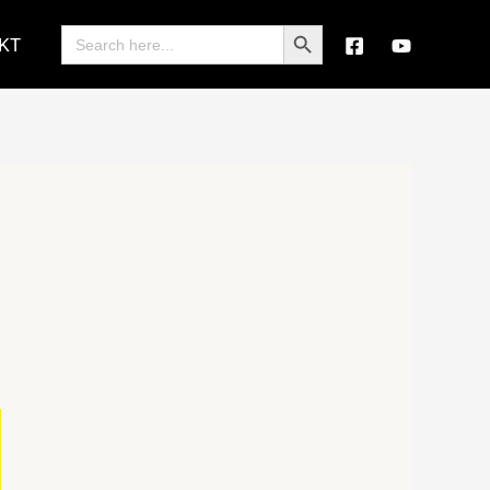
Search Button
Search
KT
for: