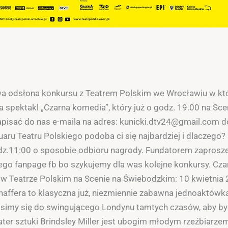
owa odsłona konkursu z Teatrem Polskim we Wrocławiu w kt
 spektakl „Czarna komedia”, który już o godz. 19.00 na Sce
pisać do nas e-maila na adres: kunicki.dtv24@gmail.com d
uaru Teatru Polskiego podoba ci się najbardziej i dlaczego?
.11:00 o sposobie odbioru nagrody. Fundatorem zaproszeń
go fanpage fb bo szykujemy dla was kolejne konkursy. Cza
w Teatrze Polskim na Scenie na Świebodzkim: 10 kwietnia 
affera to klasyczna już, niezmiennie zabawna jednoaktówka,
osimy się do swingującego Londynu tamtych czasów, aby b
er sztuki Brindsley Miller jest ubogim młodym rzeźbiarzem.