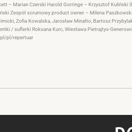
t – Marian Czerski Harold Gorringe – Krzysztof Kuliński 
ński Zespół scrumowy product owner – Milena Paszkowsk
micki, Zofia Kowalska, Jarosław Minałto, Bartosz Przybylak
ntki / suflerki Roksana Kurc, Wiesława Pietrajtys-Generowi
.pl/pl/repertuar