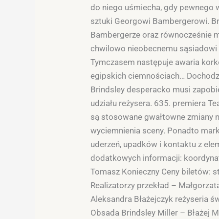
do niego uśmiecha, gdy pewnego w
sztuki Georgowi Bambergerowi. Brin
Bambergerze oraz równocześnie maj
chwilowo nieobecnemu sąsiadowi H
Tymczasem następuje awaria korków
egipskich ciemnościach… Dochodzi d
Brindsley desperacko musi zapobie
udziału reżysera. 635. premiera 
są stosowane gwałtowne zmiany na
wyciemnienia sceny. Ponadto marko
uderzeń, upadków i kontaktu z el
dodatkowych informacji: koordynat
Tomasz Konieczny Ceny biletów: stref
Realizatorzy przekład – Małgorzat
Aleksandra Błażejczyk reżyseria ś
Obsada Brindsley Miller – Błażej 