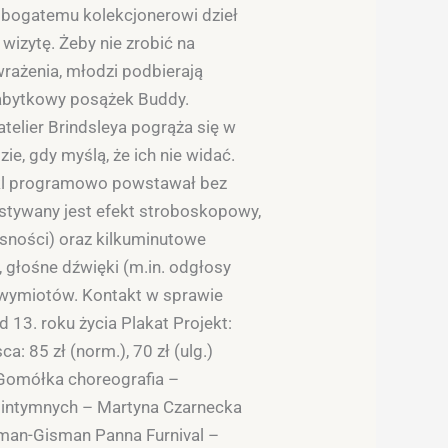
 bogatemu kolekcjonerowi dzieł
wizytę. Żeby nie zrobić na
rażenia, młodzi podbierają
zabytkowy posążek Buddy.
elier Brindsleya pogrąża się w
e, gdy myślą, że ich nie widać.
takl programowo powstawał bez
stywany jest efekt stroboskopowy,
sności) oraz kilkuminutowe
 głośne dźwięki (m.in. odgłosy
 wymiotów. Kontakt w sprawie
 13. roku życia Plakat Projekt:
a: 85 zł (norm.), 70 zł (ulg.)
 Gomółka choreografia –
n intymnych – Martyna Czarnecka
arman-Gisman Panna Furnival –