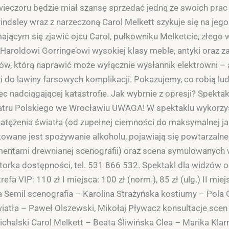
ieczoru będzie miał szansę sprzedać jedną ze swoich prac
dsley wraz z narzeczoną Carol Melkett szykuje się na jego 
ącym się zjawić ojcu Carol, pułkowniku Melketcie, złego w
aroldowi Gorringe’owi wysokiej klasy meble, antyki oraz 
, którą naprawić może wyłącznie wysłannik elektrowni – at
o lawiny farsowych komplikacji. Pokazujemy, co robią ludzi
c nadciągającej katastrofie. Jak wybrnie z opresji? Spek
Teatru Polskiego we Wrocławiu UWAGA! W spektaklu wykorzy
tężenia światła (od zupełnej ciemności do maksymalnej ja
wane jest spożywanie alkoholu, pojawiają się powtarzalne,
ementami drewnianej scenografii) oraz scena symulowanych
orka dostępności, tel. 531 866 532. Spektakl dla widzów od
a VIP: 110 zł I miejsca: 100 zł (norm.), 85 zł (ulg.) II miejsc
a Semil scenografia – Karolina Strażyńska kostiumy – Pola
wiatła – Paweł Olszewski, Mikołaj Pływacz konsultacje sce
Michalski Carol Melkett – Beata Śliwińska Clea – Marika Kl