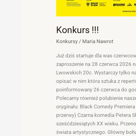
Konkurs !!!
Konkursy
/
Maria Nawrot
Już dziś startuje dla was czerwc
zaproszenie na 28 czerwca 2026 na
Lwowskich 20c. Wystarczy tylko na
opisać w nim która sztuka z repert
poinformowany 26 czerwca do godz
Polecamy również polubienie nasze
oryginału: Black Comedy Premiera 
przerwy) Czarna komedia Petera Sh
sześćdziesiątych XX wieku. Przen
świata artystycznego. Główny bohat