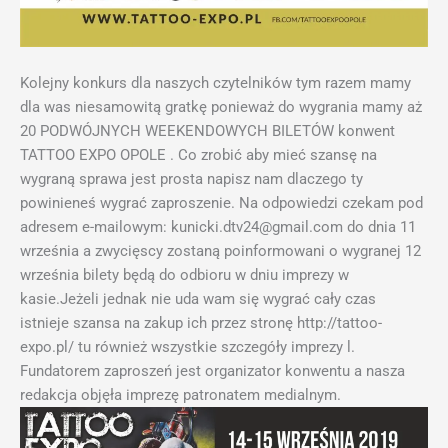
Kolejny konkurs dla naszych czytelników tym razem mamy
dla was niesamowitą gratkę ponieważ do wygrania mamy aż
20 PODWÓJNYCH WEEKENDOWYCH BILETÓW konwent
TATTOO EXPO OPOLE . Co zrobić aby mieć szansę na
wygraną sprawa jest prosta napisz nam dlaczego ty
powinieneś wygrać zaproszenie. Na odpowiedzi czekam pod
adresem e-mailowym: kunicki.dtv24@gmail.com do dnia 11
września a zwycięscy zostaną poinformowani o wygranej 12
września bilety będą do odbioru w dniu imprezy w
kasie.Jeżeli jednak nie uda wam się wygrać cały czas
istnieje szansa na zakup ich przez stronę http://tattoo-
expo.pl/ tu również wszystkie szczegóły imprezy l.
Fundatorem zaproszeń jest organizator konwentu a nasza
redakcja objęła imprezę patronatem medialnym.