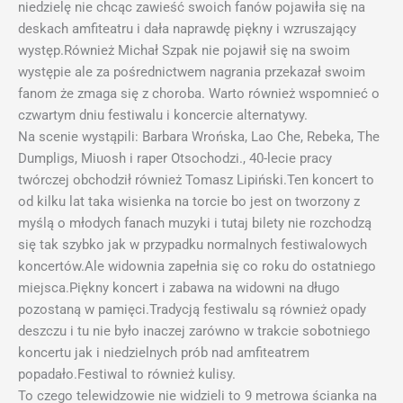
niedzielę nie chcąc zawieść swoich fanów pojawiła się na
deskach amfiteatru i dała naprawdę piękny i wzruszający
występ.Również Michał Szpak nie pojawił się na swoim
występie ale za pośrednictwem nagrania przekazał swoim
fanom że zmaga się z choroba. Warto również wspomnieć o
czwartym dniu festiwalu i koncercie alternatywy.
Na scenie wystąpili: Barbara Wrońska, Lao Che, Rebeka, The
Dumpligs, Miuosh i raper Otsochodzi., 40-lecie pracy
twórczej obchodził również Tomasz Lipiński.Ten koncert to
od kilku lat taka wisienka na torcie bo jest on tworzony z
myślą o młodych fanach muzyki i tutaj bilety nie rozchodzą
się tak szybko jak w przypadku normalnych festiwalowych
koncertów.Ale widownia zapełnia się co roku do ostatniego
miejsca.Piękny koncert i zabawa na widowni na długo
pozostaną w pamięci.Tradycją festiwalu są również opady
deszczu i tu nie było inaczej zarówno w trakcie sobotniego
koncertu jak i niedzielnych prób nad amfiteatrem
popadało.Festiwal to również kulisy.
To czego telewidzowie nie widzieli to 9 metrowa ścianka na