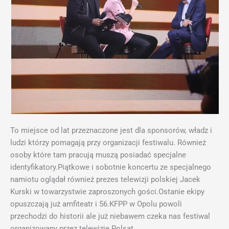
To miejsce od lat przeznaczone jest dla sponsorów, władz i
ludzi którzy pomagają przy organizacji festiwalu. Również
osoby które tam pracują muszą posiadać specjalne
identyfikatory.Piątkowe i sobotnie koncertu ze specjalnego
namiotu oglądał również prezes telewizji polskiej Jacek
Kurski w towarzystwie zaproszonych gości.Ostanie ekipy
opuszczają już amfiteatr i 56.KFPP w Opolu powoli
przechodzi do historii ale już niebawem czeka nas festiwal
organizowany przez telewizję Polsat.