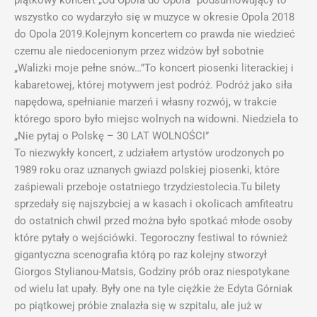
piątkowy koncert „Od Opola do Opola” podsumowujący to
wszystko co wydarzyło się w muzyce w okresie Opola 2018
do Opola 2019.Kolejnym koncertem co prawda nie wiedzieć
czemu ale niedocenionym przez widzów był sobotnie
„Walizki moje pełne snów…”To koncert piosenki literackiej i
kabaretowej, której motywem jest podróż. Podróż jako siła
napędowa, spełnianie marzeń i własny rozwój, w trakcie
którego sporo było miejsc wolnych na widowni. Niedziela to
„Nie pytaj o Polskę – 30 LAT WOLNOŚCI”
To niezwykły koncert, z udziałem artystów urodzonych po
1989 roku oraz uznanych gwiazd polskiej piosenki, które
zaśpiewali przeboje ostatniego trzydziestolecia.Tu bilety
sprzedały się najszybciej a w kasach i okolicach amfiteatru
do ostatnich chwil przed można było spotkać młode osoby
które pytały o wejściówki. Tegoroczny festiwal to również
gigantyczna scenografia którą po raz kolejny stworzył
Giorgos Stylianou-Matsis, Godziny prób oraz niespotykane
od wielu lat upały. Były one na tyle ciężkie że Edyta Górniak
po piątkowej próbie znalazła się w szpitalu, ale już w