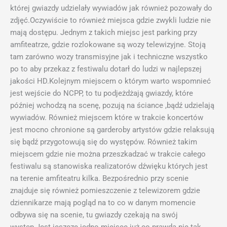
której gwiazdy udzielały wywiadów jak również pozowały do
zdjęć.Oczywiście to również miejsca gdzie zwykli ludzie nie
mają dostępu. Jednym z takich miejsc jest parking przy
amfiteatrze, gdzie rozlokowane są wozy telewizyjne. Stoją
tam zarówno wozy transmisyjne jak i techniczne wszystko
po to aby przekaz z festiwalu dotarł do ludzi w najlepszej
jakości HD.Kolejnym miejscem o którym warto wspomnieć
jest wejście do NCPP, to tu podjeżdżają gwiazdy, które
później wchodzą na scenę, pozują na ściance ,bądź udzielają
wywiadów. Również miejscem które w trakcie koncertów
jest mocno chronione są garderoby artystów gdzie relaksują
się bądź przygotowują się do występów. Również takim
miejscem gdzie nie można przeszkadzać w trakcie całego
festiwalu są stanowiska realizatorów dźwięku których jest
na terenie amfiteatru kilka. Bezpośrednio przy scenie
znajduje się również pomieszczenie z telewizorem gdzie
dziennikarze mają pogląd na to co w danym momencie
odbywa się na scenie, tu gwiazdy czekają na swój