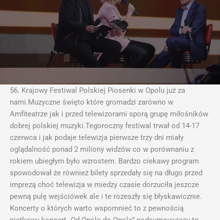
56. Krajowy Festiwal Polskiej Piosenki w Opolu już za
nami.Muzyczne święto które gromadzi zarówno w
Amfiteatrze jak i przed telewizorami sporą grupę miłośników
dobrej polskiej muzyki.Tegoroczny festiwal trwał od 14-17
czerwca i jak podaje telewizja pierwsze trzy dni miały
oglądalność ponad 2 miliony widzów co w porównaniu z
rokiem ubiegłym było wzrostem. Bardzo ciekawy program
spowodował że również bilety sprzedały się na długo przed
imprezą choć telewizja w miedzy czasie dorzuciła jeszcze
pewną pulę wejściówek ale i te rozeszły się błyskawicznie.
Koncerty o których warto wspomnieć to z pewnością