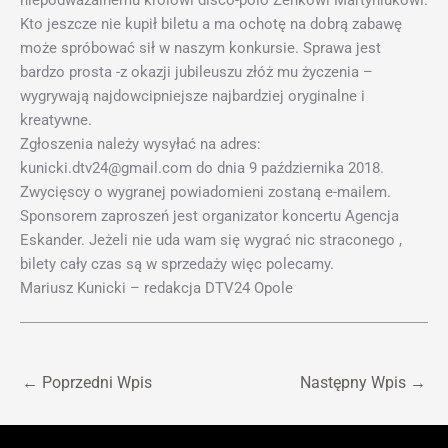
niepodważalnemu królowi disco-polo Zenkowi Martyniukowi.
Kto jeszcze nie kupił biletu a ma ochotę na dobrą zabawę
może spróbować sił w naszym konkursie. Sprawa jest
bardzo prosta -z okazji jubileuszu złóż mu życzenia –
wygrywają najdowcipniejsze najbardziej oryginalne i
kreatywne.
Zgłoszenia należy wysyłać na adres:
kunicki.dtv24@gmail.com do dnia 9 października 2018.
Zwycięscy o wygranej powiadomieni zostaną e-mailem.
Sponsorem zaproszeń jest organizator koncertu Agencja
Eskander. Jeżeli nie uda wam się wygrać nic straconego ,
bilety cały czas są w sprzedaży więc polecamy.
Mariusz Kunicki – redakcja DTV24 Opole
←
Poprzedni Wpis
Następny Wpis
→