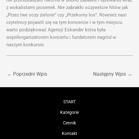
nie przeszkadzało nikomu w dobrej zabawie i śpiewaniu wraz
z wokalistami piosenek. Nie zabrakło oczywiście hitów jak
„Przez twe oczy zielone” czy „Przekorny los”. Również nasi
czytelnicy pojawili się na tym koncercie i w tym miejscu
warto podziękować Agencji Eskander która była
współorganizatorem koncertu i fundatorem nagród w
naszym konkursie.
←
Poprzedni Wpis
Następny Wpis
→
START
Kategorie
Cennik
Kontakt