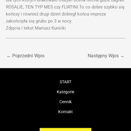
dla tych którym brakowało muzyki scena nocna gdzie zagrali:
ROSALIE, TEN TYP MES czy FLIRTINI.To co dobre szybko się
kończy i również drugi dzień dobiegł końca impreza
zakończyła się grubo po 3 w nocy.
Zdjęcia i tekst Mariusz Kunicki
←
Poprzedni Wpis
Następny Wpis
→
START
Kategorie
Cennik
Kontakt