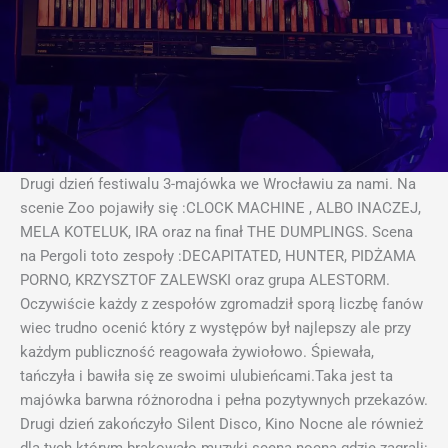
Drugi dzień festiwalu 3-majówka we Wrocławiu za nami. Na
scenie Zoo pojawiły się :CLOCK MACHINE , ALBO INACZEJ,
MELA KOTELUK, IRA oraz na finał THE DUMPLINGS. Scena
na Pergoli toto zespoły :DECAPITATED, HUNTER, PIDŻAMA
PORNO, KRZYSZTOF ZALEWSKI oraz grupa ALESTORM.
Oczywiście każdy z zespołów zgromadził sporą liczbę fanów
wiec trudno ocenić który z występów był najlepszy ale przy
każdym publiczność reagowała żywiołowo. Śpiewała,
tańczyła i bawiła się ze swoimi ulubieńcami.Taka jest ta
majówka barwna różnorodna i pełna pozytywnych przekazów.
Drugi dzień zakończyło Silent Disco, Kino Nocne ale również