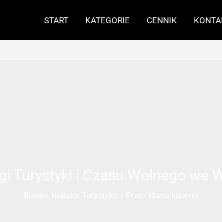
START
KATEGORIE
CENNIK
KONTA
i Turystyki i Czasu Wolnego we Wr
Biznes
,
Kultura
,
Turystyka
/ Przez
Maria Nawrot