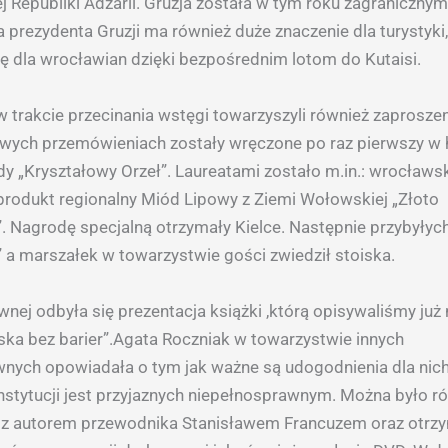
 Republiki Adżarii. Gruzja została w tym roku zagraniczny
a prezydenta Gruzji ma również duże znaczenie dla turystyki
się dla wrocławian dzięki bezpośrednim lotom do Kutaisi.
 trakcie przecinania wstęgi towarzyszyli również zaproszen
wych przemówieniach zostały wręczone po raz pierwszy w h
y „Kryształowy Orzeł”. Laureatami zostało m.in.: wrocławs
 produkt regionalny Miód Lipowy z Ziemi Wołowskiej „Złoto
Nagrodę specjalną otrzymały Kielce. Następnie przybyłyc
” a marszałek w towarzystwie gości zwiedził stoiska.
wnej odbyła się prezentacja książki ,którą opisywaliśmy już 
lska bez barier”.Agata Roczniak w towarzystwie innych
nych opowiadała o tym jak ważne są udogodnienia dla nich 
instytucji jest przyjaznych niepełnosprawnym. Można było r
z autorem przewodnika Stanisławem Francuzem oraz otrz