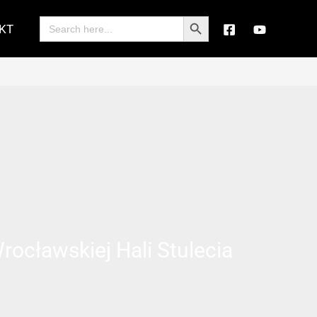
Search Button
Search
KT
for:
ocławskiej Hali Stulecia