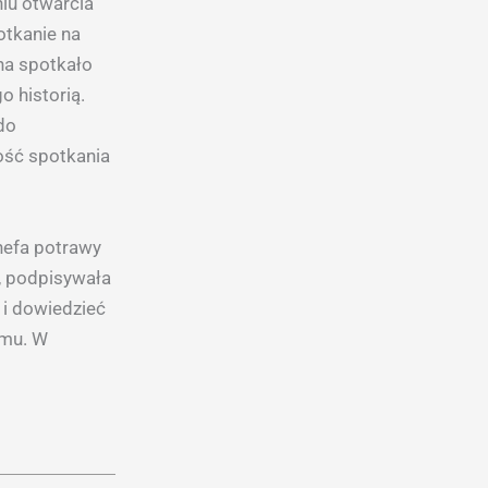
iu otwarcia
otkanie na
na spotkało
o historią.
do
ość spotkania
hefa potrawy
, podpisywała
 i dowiedzieć
amu. W