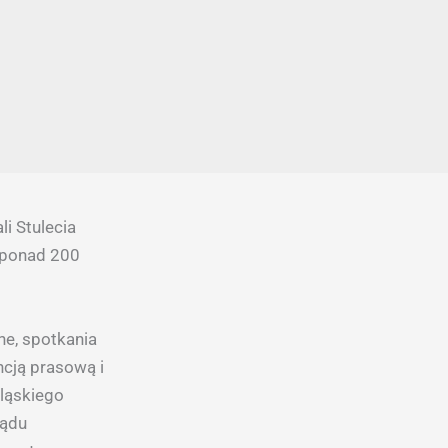
i Stulecia
ą ponad 200
ne, spotkania
ncją prasową i
ląskiego
ządu