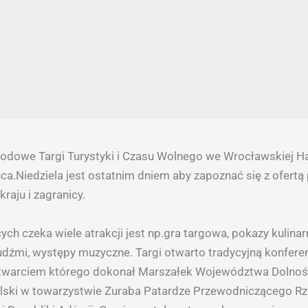
odowe Targi Turystyki i Czasu Wolnego we Wrocławskiej Hal
ca.Niedziela jest ostatnim dniem aby zapoznać się z ofert
raju i zagranicy.
ch czeka wiele atrakcji jest np.gra targowa, pokazy kulinar
udźmi, występy muzyczne. Targi otwarto tradycyjną konfere
twarciem którego dokonał Marszałek Województwa Dolnoś
ylski w towarzystwie Zuraba Patardze Przewodniczącego R