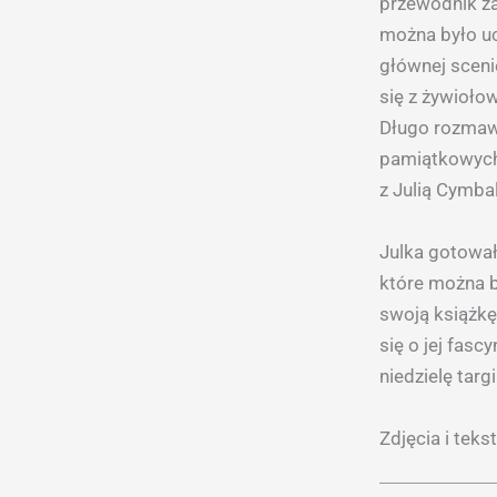
przewodnik za
można było uc
głównej scen
się z żywiołow
Długo rozmawi
pamiątkowych
z Julią Cymba
Julka gotował
które można 
swoją książkę
się o jej fas
niedzielę targ
Zdjęcia i teks