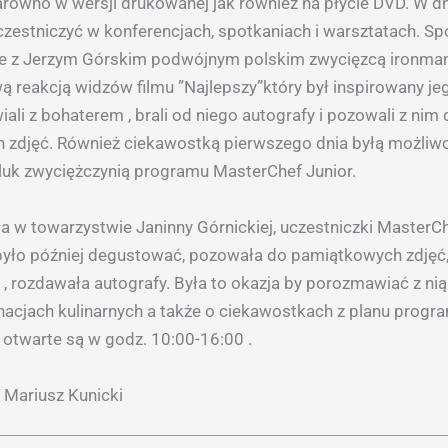
równo w wersji drukowanej jak również na płycie DVD. W dn
zestniczyć w konferencjach, spotkaniach i warsztatach. Sp
ie z Jerzym Górskim podwójnym polskim zwycięzcą ironma
ą reakcją widzów filmu ”Najlepszy”który był inspirowany jeg
ali z bohaterem , brali od niego autografy i pozowali z nim 
 zdjęć. Również ciekawostką pierwszego dnia byłą możliw
luk zwyciężczynią programu MasterChef Junior.
a w towarzystwie Janinny Górnickiej, uczestniczki MasterC
było później degustować, pozowała do pamiątkowych zdjęć
 , rozdawała autografy. Była to okazja by porozmawiać z nią
cynacjach kulinarnych a także o ciekawostkach z planu progr
i otwarte są w godz. 10:00-16:00 .
t Mariusz Kunicki