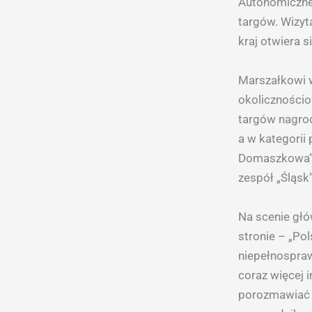
Autonomicznej
targów. Wizyt
kraj otwiera 
Marszałkowi w
okolicznościo
targów nagrod
a w kategorii
Domaszkowa”. 
zespół „Śląsk
Na scenie głó
stronie – „Po
niepełnospraw
coraz więcej 
porozmawiać 