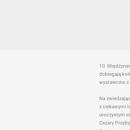
10. Międzynar
dobiegają koń
wystawców z k
Na zwiedzający
z ciekawymi l
uroczystym o
Cezary Przyb