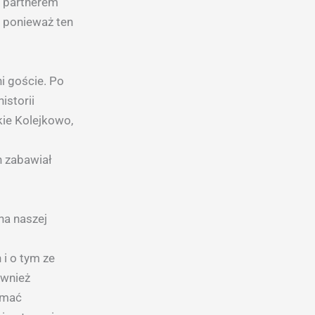
m partnerem
, ponieważ ten
i goście. Po
istorii
kie Kolejkowo,
h zabawiał
na naszej
i o tym ze
ównież
ymać