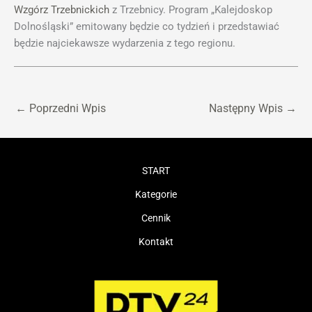
Wzgórz Trzebnickich
z Trzebnicy. Program „Kalejdoskop
Dolnośląski” emitowany będzie co tydzień i przedstawiać
będzie najciekawsze wydarzenia z tego regionu.
←
Poprzedni Wpis
Następny Wpis
→
START
Kategorie
Cennik
Kontakt