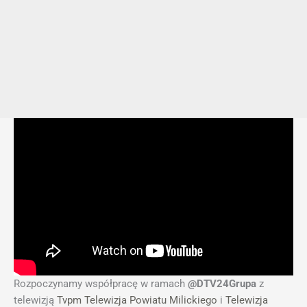
Rozpoczynamy współpracę w ramach
@DTV24Grupa
z
telewizją
Tvpm Telewizja Powiatu Milickiego
i
Telewizja