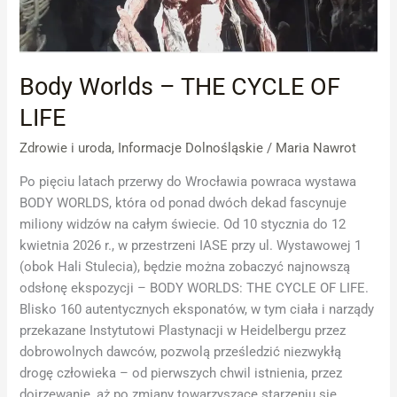
OF
LIFE
Body Worlds – THE CYCLE OF
LIFE
Zdrowie i uroda
,
Informacje Dolnośląskie
/
Maria Nawrot
Po pięciu latach przerwy do Wrocławia powraca wystawa
BODY WORLDS, która od ponad dwóch dekad fascynuje
miliony widzów na całym świecie. Od 10 stycznia do 12
kwietnia 2026 r., w przestrzeni IASE przy ul. Wystawowej 1
(obok Hali Stulecia), będzie można zobaczyć najnowszą
odsłonę ekspozycji – BODY WORLDS: THE CYCLE OF LIFE.
Blisko 160 autentycznych eksponatów, w tym ciała i narządy
przekazane Instytutowi Plastynacji w Heidelbergu przez
dobrowolnych dawców, pozwolą prześledzić niezwykłą
drogę człowieka – od pierwszych chwil istnienia, przez
dojrzewanie, aż po zmiany towarzyszące starzeniu się