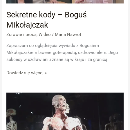
Sekretne kody – Boguś
Mikołajczak
Zdrowie i uroda
,
Wideo
/
Maria Nawrot
Zapraszam do oglądnięcia wywiadu z Bogusiem
Mikołajczakiem bioenergoterapeutą, uzdrowicielem. Jego
sukcesy w uzdrawianiu znane są w kraju i za granicą.
Dowiedz się więcej »
Body
Worlds
–
THE
CYCLE