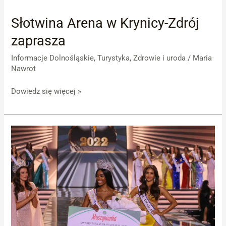
Słotwina Arena w Krynicy-Zdrój
Słotwina
Arena
zaprasza
w
Krynicy-
Informacje Dolnośląskie
,
Turystyka
,
Zdrowie i uroda
/
Maria
Nawrot
Zdrój
zaprasza
Dowiedz się więcej »
Miss
Supernational
2022