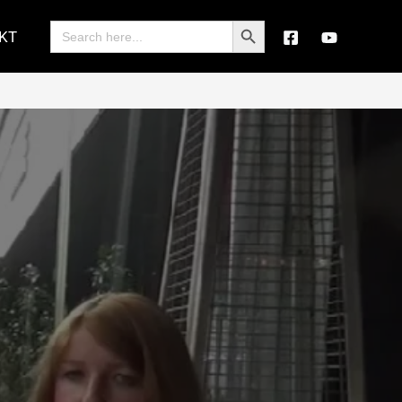
Search Button
Search
KT
for: