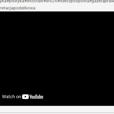
yka
#polityka
#wtocław
#dtv24
#Rzeczpospolita
#gazetapra
pretacjapodatkowa