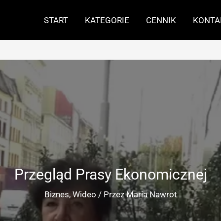
START
KATEGORIE
CENNIK
KONTA
Przegląd Prasy Ekonomicznej
Biznes
,
Wideo
/ Przez
Maria Nawrot