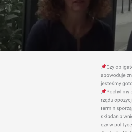
Czy obliga
spowoduje zna
jesteśmy got
Pochylimy 
rządu opozyc
termin sporzą
składania wni
czy w polityce