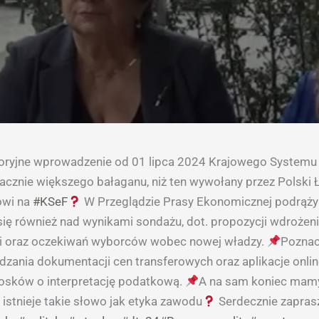
toryjne wprowadzenie od 01 lipca 2024 Krajowego Systemu e
cznie większego bałaganu, niż ten wywołany przez Polski 
owi na
#KSeF
W Przeglądzie Prasy Ekonomicznej podrąży
się również nad wynikami sondażu, dot. propozycji wdroże
ji oraz oczekiwań wyborców wobec nowej władzy.
Poznac
dzania dokumentacji cen transferowych oraz aplikacje onli
osków o interpretację podatkową.
A na sam koniec mamy
 istnieje takie słowo jak etyka zawodu
Serdecznie zapra