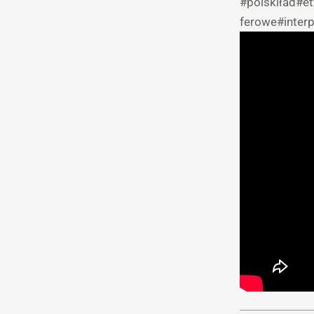
#polskiład
#et
ferowe
#inter