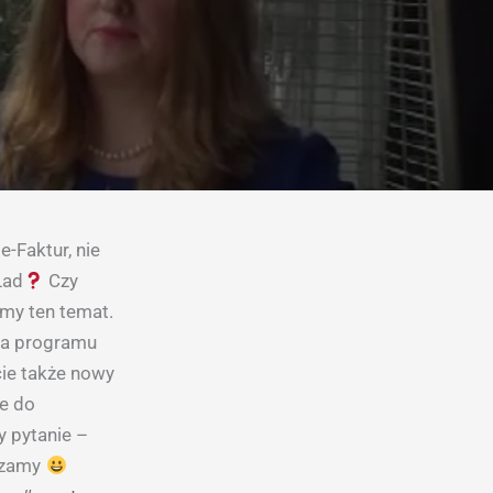
-Faktur, nie
Ład
Czy
my ten temat.
nia programu
ie także nowy
ne do
 pytanie –
szamy