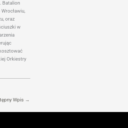
. Batalion
 Wrocławiu,
u, oraz
ściuszki w
arzenia
erując
skosztować
ej Orkiestry
tępny Wpis
→