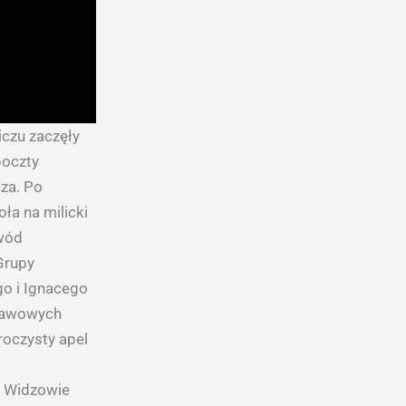
czu zaczęły
poczty
za. Po
ła na milicki
owód
 Grupy
go i Ignacego
stawowych
roczysty apel
. Widzowie