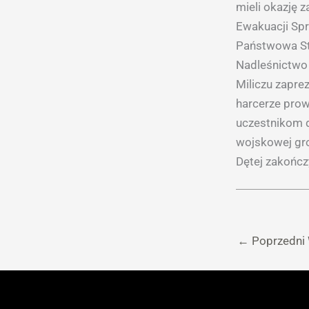
mieli okazję 
Ewakuacji Spr
Państwowa Str
Nadleśnictwo 
Miliczu zapr
harcerze prow
uczestnikom 
wojskowej gro
Dętej zakończ
←
Poprzedni