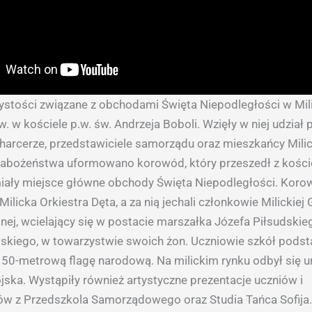
stości związane z obchodami Święta Niepodległości w Mili
. w kościele p.w. św. Andrzeja Boboli. Wzięły w niej udział 
harcerze, przedstawiciele samorządu oraz mieszkańcy Milic
abożeństwa uformowano korowód, który przeszedł z kościo
miały miejsce główne obchody Święta Niepodległości. Kor
ilicka Orkiestra Dęta, a za nią jechali członkowie Milickiej
nej, wcielający się w postacie marszałka Józefa Piłsudskie
skiego, w towarzystwie swoich żon. Uczniowie szkół pod
 150-metrową flagę narodową. Na milickim rynku odbył się u
jska. Wystąpiły również artystyczne prezentacje uczniów i
ów z Przedszkola Samorządowego oraz Studia Tańca Sofija