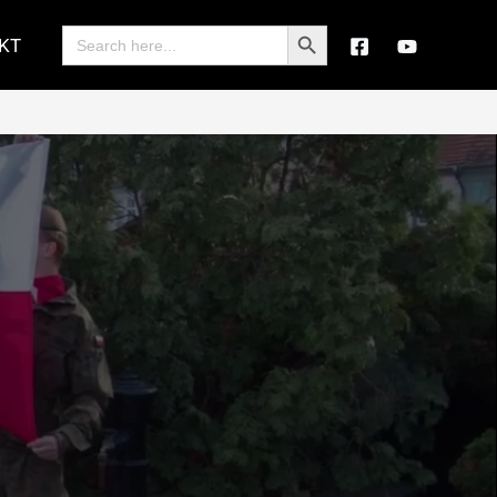
Search Button
Search
KT
for: