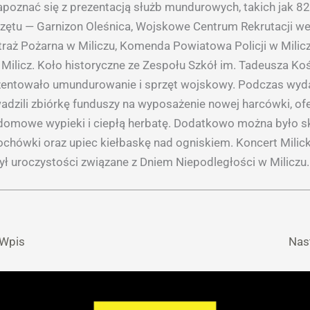
zapoznać się z prezentacją służb mundurowych, takich jak 82
zętu — Garnizon Oleśnica, Wojskowe Centrum Rekrutacji we
aż Pożarna w Miliczu, Komenda Powiatowa Policji w Milicz
Milicz. Koło historyczne ze Zespołu Szkół im. Tadeusza Ko
ezentowało umundurowanie i sprzęt wojskowy. Podczas wyd
adzili zbiórkę funduszy na wyposażenie nowej harcówki, of
domowe wypieki i ciepłą herbatę. Dodatkowo można było 
chówki oraz upiec kiełbaskę nad ogniskiem. Koncert Milicki
ył uroczystości związane z Dniem Niepodległości w Miliczu.
 Wpis
Nas