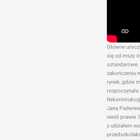
Główne uroczy
się od mszy św
sztandarowe, 
zakończeniu n
rynek, gdzie 
rozpoczynała M
Rekonstrukcyj
Jana Paderew
nieśli prawie
z udziałem wo
przedszkolak