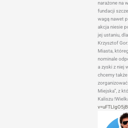
narażone na ws
fundacji szcze
wagą nawet po
akcja niesie 
jej ustaniu, d
Krzysztof Gorz
Miasta, które
nominale odpo
a zyski z nie
chcemy także
zorganizować 
Miejska”, z kt
Kaliszu !Wielk
v=uFTLIgO5j