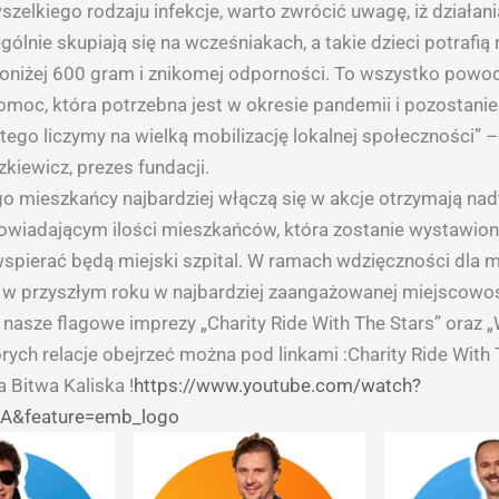
zelkiego rodzaju infekcje, warto zwrócić uwagę, iż działani
gólnie skupiają się na wcześniakach, a takie dzieci potrafią 
niżej 600 gram i znikomej odporności. To wszystko powod
pomoc, która potrzebna jest w okresie pandemii i pozostani
latego liczymy na wielką mobilizację lokalnej społeczności” 
kiewicz, prezes fundacji.
go mieszkańcy najbardziej włączą się w akcje otrzymają na
wiadającym ilości mieszkańców, która zostanie wystawiona 
j wspierać będą miejski szpital. W ramach wdzięczności dla
 w przyszłym roku w najbardziej zaangażowanej miejscowo
nasze flagowe imprezy „Charity Ride With The Stars” oraz „
órych relacje obejrzeć można pod linkami :Charity Ride With
a Bitwa Kaliska !
https://www.youtube.com/watch?
BA&feature=emb_logo