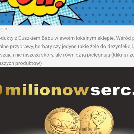
Ć ?
rodukty z Duszkiem Babu w swoim lokalnym sklepie. Wśród
alne przyprawy, herbaty czy jedyne takie żele do dezynfekcji,
zają i nie niszczą skóry, ale również ją pielęgnują (kliknij i 
naszych produktów)