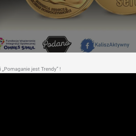
i „Pomaganie jest Trendy” !