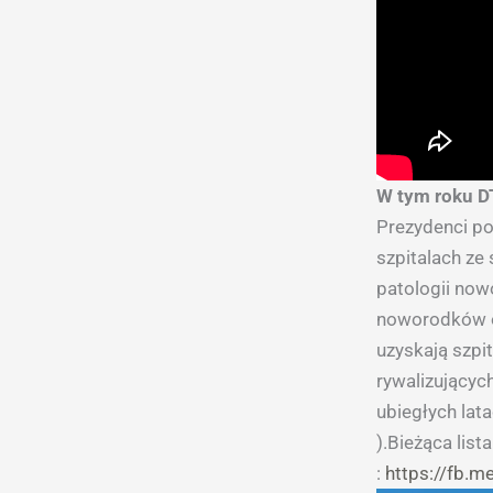
W tym roku D
Prezydenci po
szpitalach ze
patologii now
noworodków or
uzyskają szpi
rywalizującyc
ubiegłych lat
).Bieżąca lis
:
https://fb.