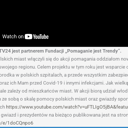
TV24 jest partnerem Fundacji „Pomaganie jest Trendy”.
lskich miast włączyli się do akcji pomagania oddziałom n
 swojego regionu. Celem projektu w tym roku jest wsparcie
orodka w polskich szpitalach, a przede wszystkim zabezpie
az ich Mam przed Covid-19 i innymi infekcjami. Jak wiel
tale zależy od mieszkańców miast. W akcji biorą udział wło
h ze sobą o skalę pomocy polskich miast oraz gwiazdy sportu
ach
https://www.youtube.com/watch?v=uFTLIgO5jBA&feat
ta gwiazd i prezydentów na bieżąco publikowana jest na stro
me/e/1doCQnpo6