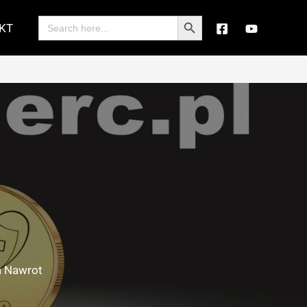
Search Button
Search
KT
for:
a Nawrot