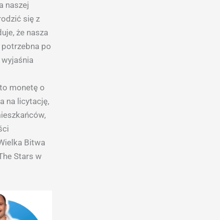
a naszej
rodzić się z
uje, że nasza
e potrzebna po
– wyjaśnia
dto monetę o
na licytację,
 mieszkańców,
ści
Wielka Bitwa
 The Stars w