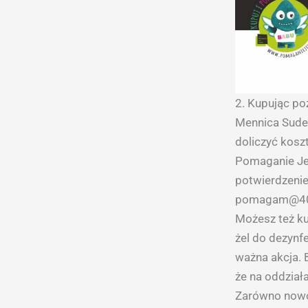
2. Kupując po
Mennica Sudec
doliczyć koszt
Pomaganie Je
potwierdzenie
pomagam@40m
Możesz też ku
żel do dezynfe
ważna akcja. 
że na oddział
Zarówno nowo