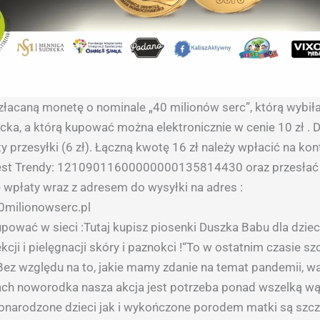
złacaną monetę o nominale „40 milionów serc”, którą wybiła
ka, a którą kupować można elektronicznie w cenie 10 zł . D
y przesyłki (6 zł). Łączną kwotę 16 zł należy wpłacić na kon
st Trendy: 12109011600000000135814430 oraz przesłać
 wpłaty wraz z adresem do wysyłki na adres :
ilionowserc.pl
pować w sieci :Tutaj kupisz piosenki Duszka Babu dla dzieci
kcji i pielęgnacji skóry i paznokci !“To w ostatnim czasie sz
Bez względu na to, jakie mamy zdanie na temat pandemii, w
ach noworodka nasza akcja jest potrzeba ponad wszelką wą
narodzone dzieci jak i wykończone porodem matki są szcz