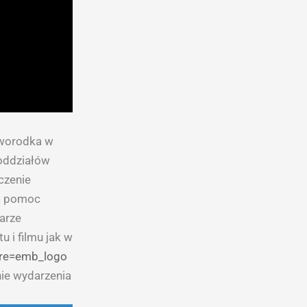
oworodka w
 oddziałów
czenie
ką pomoc
darze
 i filmu jak w
ure=emb_logo
nie wydarzenia