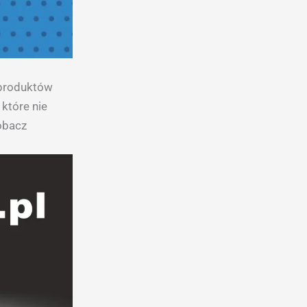
 produktów
 które nie
zobacz