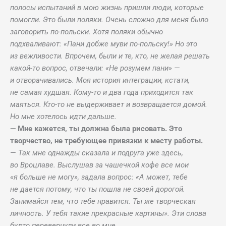
полосы испытаний в мою жизнь пришли люди, которые
помогли. Это были поляки. Очень сложно для меня было
заговорить по-польски. Хотя поляки обычно
подхваливают: «Пани добже муви по-польску!» Но это
из вежливости. Впрочем, были и те, кто, не желая решать
какой-то вопрос, отвечали: «Не розумем пани» —
и отворачивались. Моя история интеграции, кстати,
не самая худшая. Кому-то и два года приходится так
маяться. Кто-то не выдерживает и возвращается домой.
Но мне хотелось идти дальше.
— Мне кажется, ты должна была рисовать. Это
творчество, не требующее привязки к месту работы.
—
Так мне однажды сказала и подруга уже здесь,
во Вроцлаве. Выслушав за чашечкой кофе все мои
«я больше не могу», задала вопрос: «А может, тебе
не дается потому, что ты пошла не своей дорогой.
Занимайся тем, что тебе нравится. Ты же творческая
личность. У тебя такие прекрасные картины». Эти слова
будто перевернули все во мне.