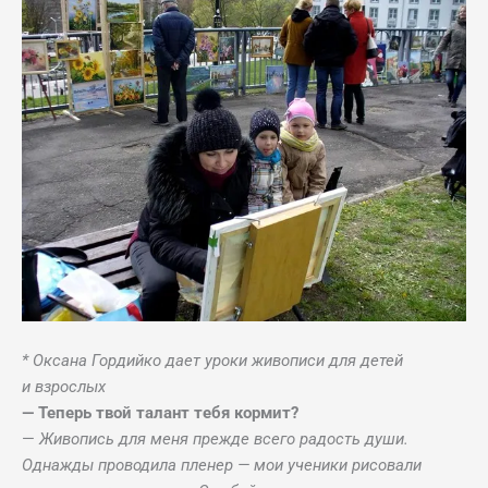
* Оксана Гордийко дает уроки живописи для детей
и взрослых
— Теперь твой талант тебя кормит?
—
Живопись для меня прежде всего радость души.
Однажды проводила пленер — мои ученики рисовали