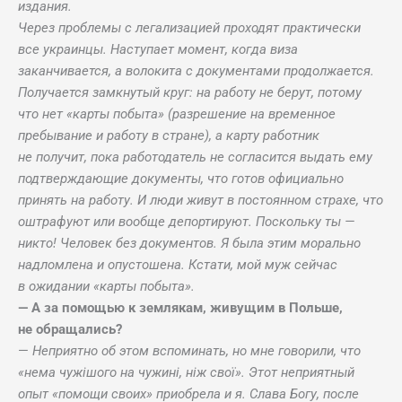
издания.
Через проблемы с легализацией проходят практически
все украинцы. Наступает момент, когда виза
заканчивается, а волокита с документами продолжается.
Получается замкнутый круг: на работу не берут, потому
что нет «карты побыта» (разрешение на временное
пребывание и работу в стране), а карту работник
не получит, пока работодатель не согласится выдать ему
подтверждающие документы, что готов официально
принять на работу. И люди живут в постоянном страхе, что
оштрафуют или вообще депортируют. Поскольку ты —
никто! Человек без документов. Я была этим морально
надломлена и опустошена. Кстати, мой муж сейчас
в ожидании «карты побыта».
— А за помощью к землякам, живущим в Польше,
не обращались?
—
Неприятно об этом вспоминать, но мне говорили, что
«нема чужішого на чужині, ніж свої». Этот неприятный
опыт «помощи своих» приобрела и я. Слава Богу, после