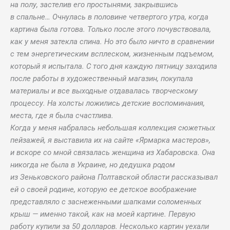
на полу, застелив его простынями, закрывшись
в спальне… Очнулась в половине четвертого утра, когда
картина была готова. Только после этого почувствовала,
как у меня затекла спина. Но это было ничто в сравнении
с тем энергетическим всплеском, жизненным подъемом,
который я испытала. С того дня каждую пятницу заходила
после работы в художественный магазин, покупала
материалы и все выходные отдавалась творческому
процессу. На холсты ложились детские воспоминания,
места, где я была счастлива.
Когда у меня набралась небольшая коллекция сюжетных
пейзажей, я выставила их на сайте «Ярмарка мастеров»,
и вскоре со мной связалась женщина из Хабаровска. Она
никогда не была в Украине, но дедушка родом
из Зеньковского района Полтавской области рассказывал
ей о своей родине, которую ее детское воображение
представляло с заснеженными шапками соломенных
крыш — именно такой, как на моей картине. Первую
работу купили за 50 долларов. Несколько картин уехали