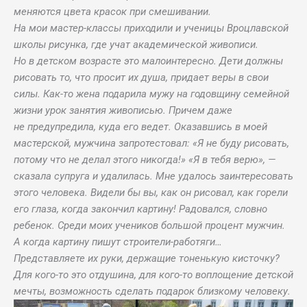
меняются цвета красок при смешивании.
На мои мастер-классы приходили и ученицы Вроцлавской
школы рисунка, где учат академической живописи.
Но в детском возрасте это малоинтересно. Дети должны
рисовать то, что просит их душа, придает веры в свои
силы. Как-то жена подарила мужу на годовщину семейной
жизни урок занятия живописью. Причем даже
не предупредила, куда его ведет. Оказавшись в моей
мастерской, мужчина запротестовал: «Я не буду рисовать,
потому что не делал этого никогда!» «Я в тебя верю», —
сказала супруга и удалилась. Мне удалось заинтересовать
этого человека. Видели бы вы, как он рисовал, как горели
его глаза, когда закончил картину! Радовался, словно
ребенок. Среди моих учеников большой процент мужчин.
А когда картину пишут строители-работяги…
Представляете их руки, держащие тоненькую кисточку?
Для кого-то это отдушина, для кого-то воплощение детской
мечты, возможность сделать подарок близкому человеку.