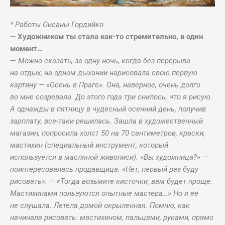
* Работы Оксаны Гордийко
— Художником ты стала как-то стремительно, в один
момент…
—
Можно сказать, за одну ночь, когда без перерыва
на отдых, на одном дыхании нарисовала свою первую
картину — «Осень в Праге». Она, наверное, очень долго
во мне созревала. До этого года три снилось, что я рисую.
А однажды в пятницу в чудесный осенний день, получив
зарплату, все-таки решилась. Зашла в художественный
магазин, попросила холст 50 на 70 сантиметров, краски,
мастихин (специальный инструмент, который
используется в масляной живописи). «Вы художница?» —
поинтересовалась продавщица. «Нет, первый раз буду
рисовать». — «Тогда возьмите кисточки, вам будет проще.
Мастихинами пользуются опытные мастера…» Но я ее
не слушала. Летела домой окрыленная. Помню, как
начинала рисовать: мастихином, пальцами, руками, прямо