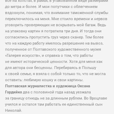
все на холстах, в рамах, в упакованном виде размерами
до метра и более. И мои попутчики с облегчением
вздохнули, понимая, что внимание таможенной службы
переключилось на меня. Мне стоило времени и нервов
уговорить проверяющих не вскрывать мой багаж. Ведь
на упаковку картин я потратила три дня. И тогда они
согласились пропустить груз через сканер. Тем более
что на каждую работу имелось разрешение на вывоз,
полученное от Полтавского художественного музея
«Галерея искусств», и справка о том, что работы
не имеют исторической ценности. Хотя для меня как
для автора они бесценны. Перебираясь в Польшу
к своей семье, я взяла с собой только то, что не могла
оставить: любимую кошку и свои картины.
Полтавская журналистка и художница Оксана
Гордийко
два с половиной года назад уезжала
за границу отнюдь не за длинным рублем. Во Вроцлаве
учился и остался там работать ее единственный сын
Николай.