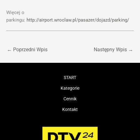
Więcej o
parkingu:
http://airport.wroclaw.pl/pasazer/dojazd/parking/
←
Poprzedni Wpis
Następny Wpis
→
START
Kategorie
Cennik
Kontakt