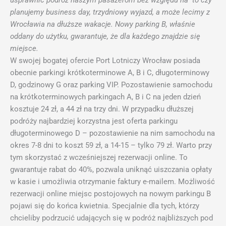
usprawnić podróż naszym pasażerom bez względu na to czy
planujemy business day, trzydniowy wyjazd, a może lecimy z
Wrocławia na dłuższe wakacje. Nowy parking B, właśnie
oddany do użytku, gwarantuje, że dla każdego znajdzie się
miejsce.
W swojej bogatej ofercie Port Lotniczy Wrocław posiada
obecnie parkingi krótkoterminowe A, B i C, długoterminowy
D, godzinowy G oraz parking VIP. Pozostawienie samochodu
na krótkoterminowych parkingach A, B i C na jeden dzień
kosztuje 24 zł, a 44 zł na trzy dni. W przypadku dłuższej
podróży najbardziej korzystna jest oferta parkingu
długoterminowego D – pozostawienie na nim samochodu na
okres 7-8 dni to koszt 59 zł, a 14-15 – tylko 79 zł. Warto przy
tym skorzystać z wcześniejszej rezerwacji online. To
gwarantuje rabat do 40%, pozwala uniknąć uiszczania opłaty
w kasie i umożliwia otrzymanie faktury e-mailem. Możliwość
rezerwacji online miejsc postojowych na nowym parkingu B
pojawi się do końca kwietnia. Specjalnie dla tych, którzy
chcieliby podrzucić udających się w podróż najbliższych pod