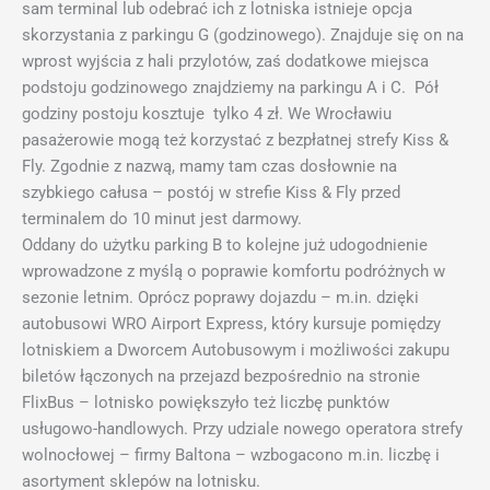
sam terminal lub odebrać ich z lotniska istnieje opcja
skorzystania z parkingu G (godzinowego). Znajduje się on na
wprost wyjścia z hali przylotów, zaś dodatkowe miejsca
podstoju godzinowego znajdziemy na parkingu A i C. Pół
godziny postoju kosztuje tylko 4 zł. We Wrocławiu
pasażerowie mogą też korzystać z bezpłatnej strefy Kiss &
Fly. Zgodnie z nazwą, mamy tam czas dosłownie na
szybkiego całusa – postój w strefie Kiss & Fly przed
terminalem do 10 minut jest darmowy.
Oddany do użytku parking B to kolejne już udogodnienie
wprowadzone z myślą o poprawie komfortu podróżnych w
sezonie letnim. Oprócz poprawy dojazdu – m.in. dzięki
autobusowi WRO Airport Express, który kursuje pomiędzy
lotniskiem a Dworcem Autobusowym i możliwości zakupu
biletów łączonych na przejazd bezpośrednio na stronie
FlixBus – lotnisko powiększyło też liczbę punktów
usługowo-handlowych. Przy udziale nowego operatora strefy
wolnocłowej – firmy Baltona – wzbogacono m.in. liczbę i
asortyment sklepów na lotnisku.