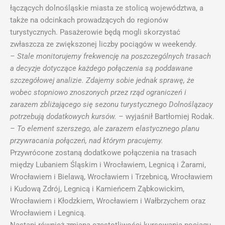
łączących dolnośląskie miasta ze stolicą województwa, a
także na odcinkach prowadzących do regionów
turystycznych. Pasażerowie będą mogli skorzystać
zwłaszcza ze zwiększonej liczby pociągów w weekendy.
– Stale monitorujemy frekwencję na poszczególnych trasach
a decyzje dotyczące każdego połączenia są poddawane
szczegółowej analizie. Zdajemy sobie jednak sprawę, że
wobec stopniowo znoszonych przez rząd ograniczeń i
zarazem zbliżającego się sezonu turystycznego Dolnoślązacy
potrzebują dodatkowych kursów. –
wyjaśnił Bartłomiej Rodak.
–
To element szerszego, ale zarazem elastycznego planu
przywracania połączeń, nad którym pracujemy.
Przywrócone zostaną dodatkowe połączenia na trasach
między Lubaniem Śląskim i Wrocławiem, Legnicą i Żarami,
Wrocławiem i Bielawą, Wrocławiem i Trzebnicą, Wrocławiem
i Kudową Zdrój, Legnicą i Kamieńcem Ząbkowickim,
Wrocławiem i Kłodzkiem, Wrocławiem i Wałbrzychem oraz
Wrocławiem i Legnicą.
Nastąpi również zmiana częstotliwości kursowania pociągu