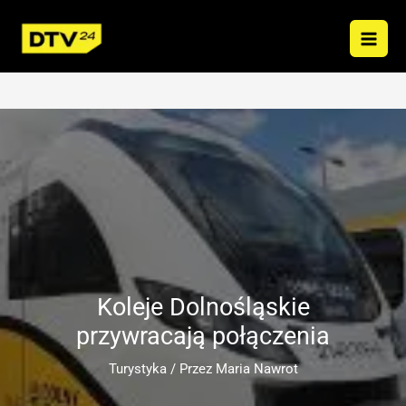
Przejdź
do
treści
Koleje Dolnośląskie
przywracają połączenia
Turystyka
/ Przez
Maria Nawrot