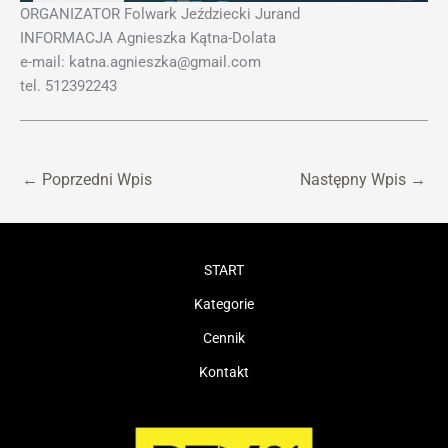
ORGANIZATOR Folwark Jeździecki Jurand
INFORMACJA Agnieszka Kątna-Dolata
e-mail: katna.agnieszka@gmail.com
tel. 512392243
←
Poprzedni Wpis
Następny Wpis
→
START
Kategorie
Cennik
Kontakt