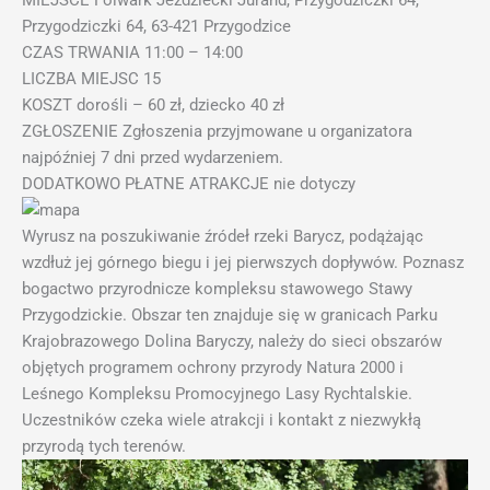
MIEJSCE Folwark Jeździecki Jurand, Przygodziczki 64,
Przygodziczki 64, 63-421 Przygodzice
CZAS TRWANIA 11:00 – 14:00
LICZBA MIEJSC 15
KOSZT dorośli – 60 zł, dziecko 40 zł
ZGŁOSZENIE Zgłoszenia przyjmowane u organizatora
najpóźniej 7 dni przed wydarzeniem.
DODATKOWO PŁATNE ATRAKCJE nie dotyczy
Wyrusz na poszukiwanie źródeł rzeki Barycz, podążając
wzdłuż jej górnego biegu i jej pierwszych dopływów. Poznasz
bogactwo przyrodnicze kompleksu stawowego Stawy
Przygodzickie. Obszar ten znajduje się w granicach Parku
Krajobrazowego Dolina Baryczy, należy do sieci obszarów
objętych programem ochrony przyrody Natura 2000 i
Leśnego Kompleksu Promocyjnego Lasy Rychtalskie.
Uczestników czeka wiele atrakcji i kontakt z niezwykłą
przyrodą tych terenów.