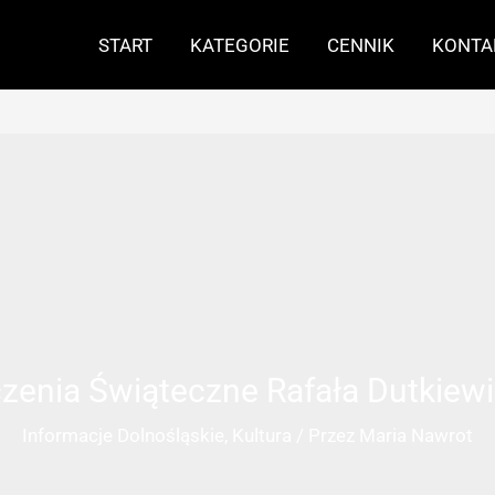
START
KATEGORIE
CENNIK
KONTA
zenia Świąteczne Rafała Dutkiew
Informacje Dolnośląskie
,
Kultura
/ Przez
Maria Nawrot