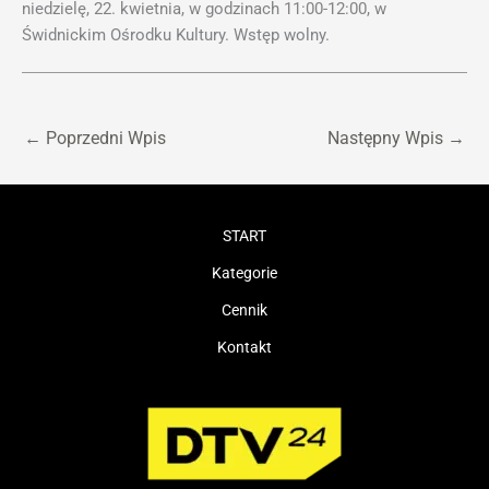
niedzielę, 22. kwietnia, w godzinach 11:00-12:00, w
Świdnickim Ośrodku Kultury. Wstęp wolny.
←
Poprzedni Wpis
Następny Wpis
→
START
Kategorie
Cennik
Kontakt