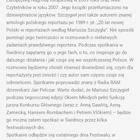
Europejską Nagrodę Książkową w 2009 roku oraz Nike
Czytelników w roku 2007. Jego książki przetłumaczono na
dziewiętnaście języków. Szczygieł jest także autorem znanej
antologii polskiego reportażu po 1989 r. pt. „20 lat nowej
Polski w reportażach według Mariusza Szczygła”. Nie sposób
pominąć jego twórczości w rozmowach o niełatwych
zadaniach prawdziwego reportera. Podczas spotkania w
Świdnicy zapytamy go o jego fach, o to, co inspiruje go do
dalszego działania i jak czuje się we współczesnej Polsce. W
rozmowie będziemy chcieli również dowiedzieć się, czym dla
reportażysty jest inność i czy autor sam często czuje się
odmieńcem. Spotkanie poprowadzi znany z Radia RAM
dziennikarz Jan Pelczar. Warto dodać, że Mariusz Szczygieł
podczas tegorocznej edycji Okiem Młodych pełni funkcję
jurora Konkursu Głównego (wraz z: Anną Gawlitą, Anną
Zamecką, Hansem Rombachem i Petrem Vlčkiem) – będzie
go można zatem spotkać w Świdnicy przez kilka
festiwalowych dni.
Spotkanie odbędzie się ostatniego dnia Festiwalu, w