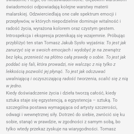
świadomości odpowiadają kolejne warstwy materii
malarskiej. Odzwierciedlają one całe spektrum emocji i
przepływów, w których niepodzielnie dominuje witalność i
radość życia, wyrażona kolorem oraz czystym gestem.
Introspekcja i ekspresja przenikają się wzajemnie. Próbując
przybliżyć ten stan Tomasz Jakub Sysło wyjaśnia:
To jest jak
zanurzyć się w swoich emocjach i wydobyć je na zewnątrz
bez lęku, przenieść na płótno całą prawdę o sobie. To jest jak
poddać się fali, która prowadzi, nie walcząc z nią tylko z
lekkością pozwolić jej płynąć. To jest jak odczuwać
uwalniającą i oczyszczającą radość tworzenia, scalić się z nią
w jedno.
Kiedy doświadczenie życia i dzieła tworzą całość, kiedy
sztuka staje się egzystencją, a egzystencja – sztuką. To
szczególna postawa wymagająca od artysty szczerości,
odwagi i wewnętrznej siły. Dotrzeć do siebie, zwrócić się ku
sobie, stanąć w prawdzie, w zgodności z samym sobą, bo
tylko wtedy przekaz zyskuje na wiarygodności. Tomasz