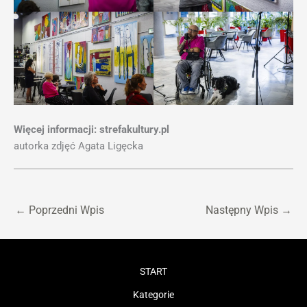
Więcej informacji: strefakultury.pl
autorka zdjęć Agata Ligęcka
←
Poprzedni Wpis
Następny Wpis
→
START
Kategorie