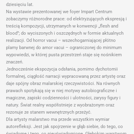
dziesięciu lat.
Na wystawie prezentowanej we foyer Impart Centrum
zobaczymy różnorodne prace: od elektryzujących ekspresją i
treścią kompozycji, utrzymanych w konwencji „flesh and
blood”; do wyciszonych i oszczędnych w formie aktualnych
realizacji. Od horror vacui – wszechogarniającej płótno
plamy barwnej do amor vacui – ograniczonej do minimum
wypowiedzi, w której pusta przestrzeń staje się nośnikiem
znaczeń.
Jednocześnie ekspozycja odsłania, pomimo dychotomii
formalnej, ciągłość narracji wypracowaną przez artystę oraz
daje spójny obraz malarskiej rzeczywistości. Na równych
prawach spotykają się w niej motywy autobiograficzne i
magiczne, zapiski codzienności i ulotności, zarysy figury i
natury. Świat realny współistnieje z wyobrażonym oraz
rezonuje ze stanem wewnętrznych przeżyć.
Dla artysty malarstwo ma przede wszystkim wymiar
autorefleksji. Jest jak spojrzenie w głąb siebie, do tego, co
świadome i tego, co nieuświadomione. Głębokim warstwom