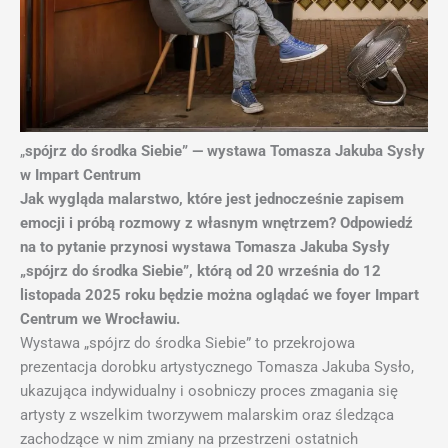
„
spójrz do środka Siebie” — wystawa Tomasza Jakuba Sysły
w Impart Centrum
Jak wygląda malarstwo, które jest jednocześnie zapisem
emocji i próbą rozmowy z własnym wnętrzem? Odpowiedź
na to pytanie przynosi wystawa Tomasza Jakuba Sysły
„spójrz do środka Siebie”, którą od 20 września do 12
listopada 2025 roku będzie można oglądać we foyer Impart
Centrum we Wrocławiu.
Wystawa „spójrz do środka Siebie” to przekrojowa
prezentacja dorobku artystycznego Tomasza Jakuba Sysło,
ukazująca indywidualny i osobniczy proces zmagania się
artysty z wszelkim tworzywem malarskim oraz śledząca
zachodzące w nim zmiany na przestrzeni ostatnich