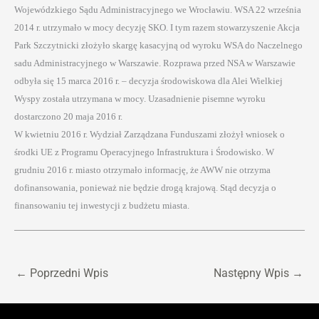
Wojewódzkiego Sądu Administracyjnego we Wrocławiu. WSA 22 września
2014 r. utrzymało w mocy decyzję SKO. I tym razem stowarzyszenie Akcja
Park Szczytnicki złożyło skargę kasacyjną od wyroku WSA do Naczelnego
sadu Administracyjnego w Warszawie. Rozprawa przed NSA w Warszawie
odbyła się 15 marca 2016 r. – decyzja środowiskowa dla Alei Wielkiej
Wyspy została utrzymana w mocy. Uzasadnienie pisemne wyroku
dostarczono 20 maja 2016 r.
W kwietniu 2016 r. Wydział Zarządzana Funduszami złożył wniosek o
środki UE z Programu Operacyjnego Infrastruktura i Środowisko. W
grudniu 2016 r. miasto otrzymało informację, że AWW nie otrzyma
dofinansowania, ponieważ nie będzie drogą krajową. Stąd decyzja o
finansowaniu tej inwestycji z budżetu miasta.
←
Poprzedni Wpis
Następny Wpis
→