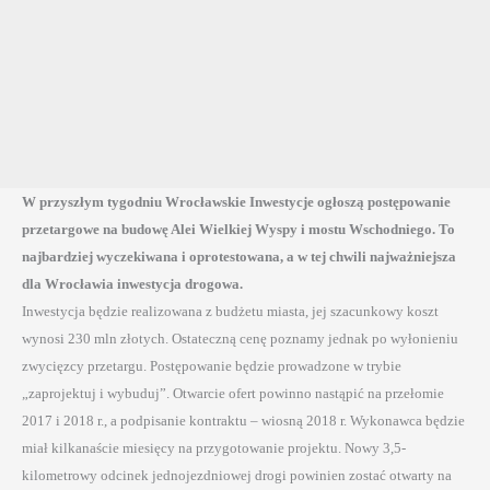
W przyszłym tygodniu Wrocławskie Inwestycje ogłoszą postępowanie
przetargowe na budowę Alei Wielkiej Wyspy i mostu Wschodniego. To
najbardziej wyczekiwana i oprotestowana, a w tej chwili najważniejsza
dla Wrocławia inwestycja drogowa.
Inwestycja będzie realizowana z budżetu miasta, jej szacunkowy koszt
wynosi 230 mln złotych. Ostateczną cenę poznamy jednak po wyłonieniu
zwycięzcy przetargu. Postępowanie będzie prowadzone w trybie
„zaprojektuj i wybuduj”. Otwarcie ofert powinno nastąpić na przełomie
2017 i 2018 r., a podpisanie kontraktu – wiosną 2018 r. Wykonawca będzie
miał kilkanaście miesięcy na przygotowanie projektu. Nowy 3,5-
kilometrowy odcinek jednojezdniowej drogi powinien zostać otwarty na