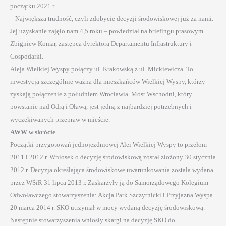
początku 2021 r.
– Największa trudność, czyli zdobycie decyzji środowiskowej już za nami.
Jej uzyskanie zajęło nam 4,5 roku – powiedział na briefingu prasowym
Zbigniew Komar, zastępca dyrektora Departamentu Infrastruktury i
Gospodarki.
Aleja Wielkiej Wyspy połączy ul. Krakowską z ul. Mickiewicza. To
inwestycja szczególnie ważna dla mieszkańców Wielkiej Wyspy, którzy
zyskają połączenie z południem Wrocławia. Most Wschodni, który
powstanie nad Odrą i Oławą, jest jedną z najbardziej potrzebnych i
wyczekiwanych przepraw w mieście.
AWW w skrócie
Początki przygotowań jednojezdniowej Alei Wielkiej Wyspy to przełom
2011 i 2012 r. Wniosek o decyzję środowiskową został złożony 30 stycznia
2012 r. Decyzja określająca środowiskowe uwarunkowania została wydana
przez WŚiR 31 lipca 2013 r. Zaskarżyły ją do Samorządowego Kolegium
Odwoławczego stowarzyszenia: Akcja Park Szczytnicki i Przyjazna Wyspa.
20 marca 2014 r. SKO utrzymał w mocy wydaną decyzję środowiskową.
Następnie stowarzyszenia wniosły skargi na decyzję SKO do