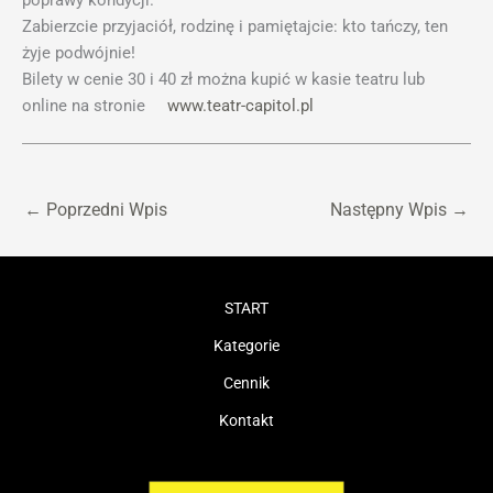
poprawy kondycji.
Zabierzcie przyjaciół, rodzinę i pamiętajcie: kto tańczy, ten
żyje podwójnie!
Bilety w cenie 30 i 40 zł można kupić w kasie teatru lub
online na stronie
www.teatr-capitol.pl
←
Poprzedni Wpis
Następny Wpis
→
START
Kategorie
Cennik
Kontakt