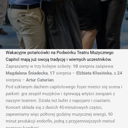
Wakacyjne potańcówki na Podwórku Teatru Muzycznego
Capitol mają już swoją tradycję i wiernych uczestników.
Zapraszamy w trzy kolejne soboty:
10
sierpnia zaśpiewa
Magdalena Śniadecka
,
17
sierpnia –
Elżbieta Kłosińska
, a
24
sierpnia –
Artur Caturian
.
Pod szklanym dachem capitolowego foyer mieści się scena i
parkiet: gra zespół muzyków i śpiewają artyści związani z
naszym teatrem. Działa też bufet z napojami i ciastami.
Koncert składa się z dwóch 45-minutowych części,
zapewniamy więc półtorej godziny muzycznej energii, 90
minut produkcji endorfin, jedną z przyjemniejszych metod