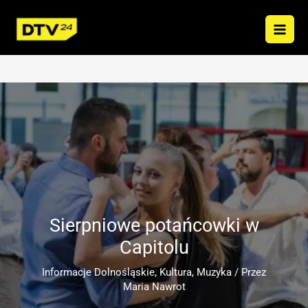
Przejdź
do
treści
Sierpniowe potańcowki w
Capitolu
Informacje Dolnośląskie
,
Kultura
,
Muzyka
/ Przez
Maria Nawrot