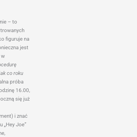
nie – to
estrowanych
o figuruje na
onieczna jest
 w
rocedurę
jak co roku
alna próba
odzinę 16.00,
oczną się już
ment) i znać
ru „Hey Joe”
ne,