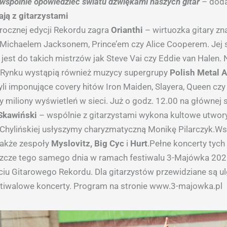
wspólnie opowiedzieć światu dźwiękami naszych gitar
– doda
ją z gitarzystami
ocznej edycji Rekordu zagra
Orianthi
– wirtuozka gitary zn
Michaelem Jacksonem, Prince’em czy Alice Cooperem. Jej s
est do takich mistrzów jak Steve Vai czy Eddie van Halen. 
Rynku wystąpią również muzycy supergrupy
Polish Metal A
li imponujące covery hitów Iron Maiden, Slayera, Queen czy 
y miliony wyświetleń w sieci. Już o godz. 12.00 na głównej 
Skawiński
– wspólnie z gitarzystami wykona kultowe utwory
i Chylińskiej usłyszymy charyzmatyczną Monikę Pilarczyk.Ws
akże zespoły
Myslovitz, Big Cyc
i
Hurt
.Pełne koncerty tych
zcze tego samego dnia w ramach festiwalu 3-Majówka 2025,
ciu Gitarowego Rekordu. Dla gitarzystów przewidziane są ul
stiwalowe koncerty. Program na stronie www.3-majowka.pl