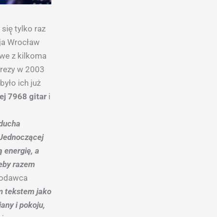
ię̨ tylko raz
aja Wrocław
owe z kilkoma
prezy w 2003
było ich już
j 7968 gitar
i
 ducha
 Jednoczącej
 energię, a
żeby razem
odawca
m tekstem jako
any i pokoju,