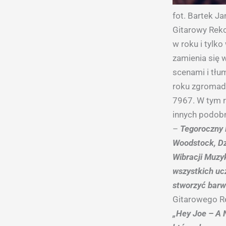
fot. Bartek Ja
Gitarowy Reko
w roku i tylk
zamienia się 
scenami i tł
roku zgromadz
7967. W tym 
innych podob
–
Tegoroczny 
Woodstock, Dz
Wibracji Muzyk
wszystkich ucz
stworzyć barw
Gitarowego R
„Hey Joe – A N