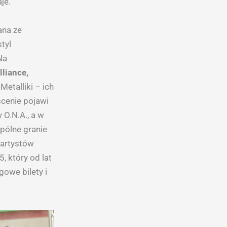
je.
ana ze
tyl
Na
lliance,
Metalliki – ich
scenie pojawi
 O.N.A., a w
pólne granie
 artystów
 który od lat
gowe bilety i