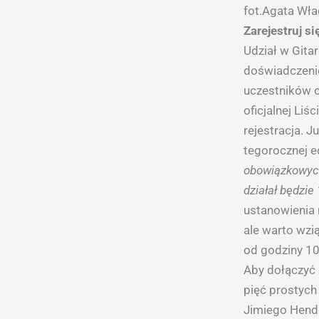
fot.Agata Wł
Zarejestruj si
Udział w Gita
doświadczenie
uczestników o
oficjalnej Liś
rejestracja. J
tegorocznej e
obowiązkowych
działał będzie
ustanowienia 
ale warto wzi
od godziny 10
Aby dołączyć 
pięć prostych
Jimiego Hendri