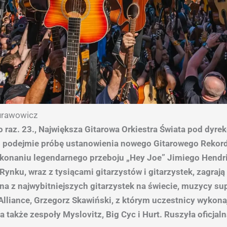
Żurawowicz
o raz. 23., Największa Gitarowa Orkiestra Świata pod dyre
 podejmie próbę ustanowienia nowego Gitarowego Rekord
onaniu legendarnego przeboju „Hey Joe” Jimiego Hendri
ynku, wraz z tysiącami gitarzystów i gitarzystek, zagrają
dna z najwybitniejszych gitarzystek na świecie, muzycy s
Alliance, Grzegorz Skawiński, z którym uczestnicy wykona
a także zespoły Myslovitz, Big Cyc i Hurt. Ruszyła oficjaln