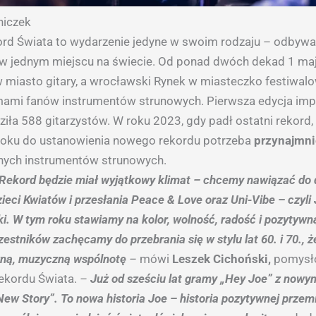
niczek
rd Świata to wydarzenie jedyne w swoim rodzaju – odbywa s
o w jednym miejscu na świecie. Od ponad dwóch dekad 1 m
w miasto gitary, a wrocławski Rynek w miasteczko festiwal
umami fanów instrumentów strunowych. Pierwsza edycja im
iła 588 gitarzystów. W roku 2023, gdy padł ostatni rekord, 
roku do ustanowienia nowego rekordu potrzeba
przynajmnie
nych instrumentów strunowych.
Rekord będzie miał wyjątkowy klimat – chcemy nawiązać do
ieci Kwiatów i przesłania Peace & Love oraz Uni-Vibe – czyli
i. W tym roku stawiamy na kolor, wolność, radość i pozytywną
estników zachęcamy do przebrania się w stylu lat 60. i 70., 
ną, muzyczną wspólnotę
–
mówi
Leszek Cichoński,
pomysł
ekordu Świata.
–
Już od sześciu lat gramy „Hey Joe” z nowy
ew Story”. To nowa historia Joe – historia pozytywnej przemi