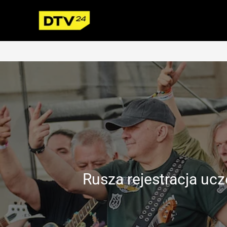
Przejdź
do
treści
Rusza rejestracja uc