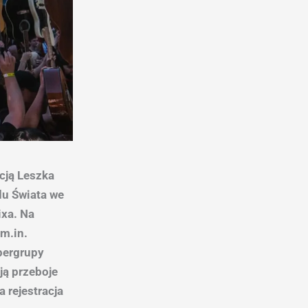
kcją Leszka
u Świata we
xa. Na
 m.in.
upergrupy
ją przeboje
a rejestracja