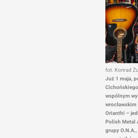
fot. Konrad 
Już 1 maja, p
Cichońskiego
wspólnym wyk
wrocławskim R
Orianthi – je
Polish Metal 
grupy O.N.A., 