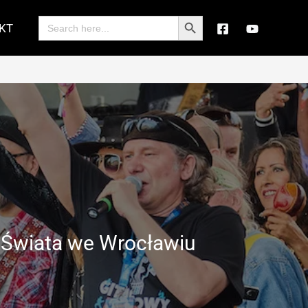
Search Button
Search
KT
for:
u Świata we Wrocławiu