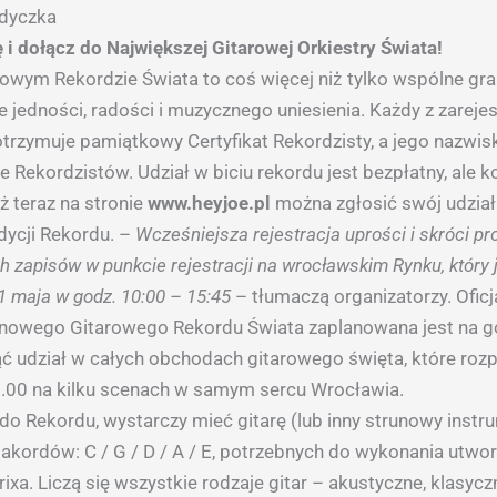
adyczka
ę i dołącz do Największej Gitarowej Orkiestry Świata!
rowym Rekordzie Świata to coś więcej niż̇ tylko wspólne gra
 jedności, radości i muzycznego uniesienia. Każdy z zarej
trzymuje pamiątkowy Certyfikat Rekordzisty, a jego nazwisk
cie Rekordzistów. Udział w biciu rekordu jest bezpłatny, ale k
uż teraz na stronie
www.heyjoe.pl
można zgłosić swój udział
dycji Rekordu. –
Wcześniejsza rejestracja uprości i skróci p
 zapisów w punkcie rejestracji na wrocławskim Rynku, który 
 1 maja w godz. 10:00 – 15:45
– tłumaczą organizatorzy. Oficj
nowego Gitarowego Rekordu Świata zaplanowana jest na g
ąć udział w całych obchodach gitarowego święta, które rozp
.00 na kilku scenach w samym sercu Wrocławia.
do Rekordu, wystarczy mieć gitarę (lub inny strunowy instru
 akordów: C / G / D / A / E, potrzebnych do wykonania utwo
xa. Liczą się wszystkie rodzaje gitar – akustyczne, klasycz