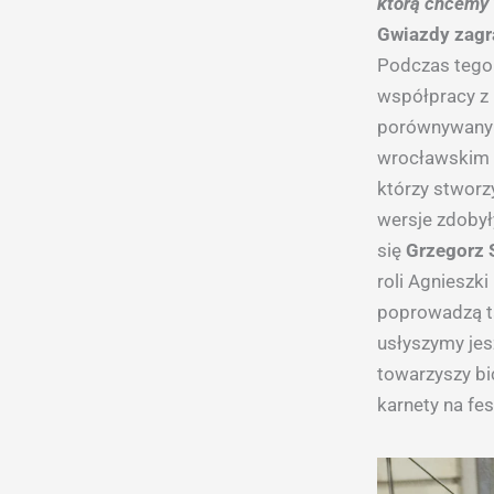
którą chcemy 
Gwiazdy zagra
Podczas tegor
współpracy z 
porównywany j
wrocławskim 
którzy stworzy
wersje zdobył
się
Grzegorz 
roli Agnieszk
poprowadzą t
usłyszymy jes
towarzyszy bi
karnety na fe