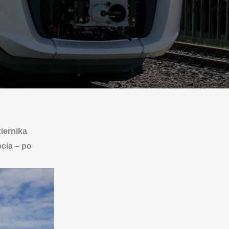
iernika
ecia – po