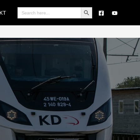
Search Button
Search
KT
for: