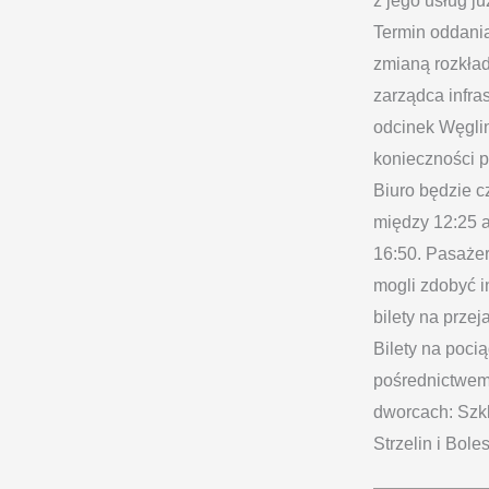
z jego usług ju
Termin oddania
zmianą rozkład
zarządca infra
odcinek Węglin
konieczności p
Biuro będzie c
między 12:25 a
16:50. Pasażer
mogli zdobyć i
bilety na prz
Bilety na poci
pośrednictwem
dworcach: Szkl
Strzelin i Bole