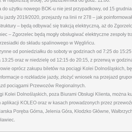
ż w najbliższą środę, 30 października od godz. 11:00.
 do użytku nowego BOK-u nie jest przypadkowy, od 15 grudnia
u jazdy 2019/2020, przejazdy na linii nr 278 – jak poinformow
struktury – będą odbywać się trakcją elektryczną, aż do Zgorzel
iec – Zgorzelec będą mogły obsługiwać elektryczne zespoły tr
rzesiadki do składu spalinowego w Węglińcu.
zynne od poniedziałku do soboty w godzinach od 7:25 do 15:25
 13:25 oraz w niedzielę od 12:15 do 20:15, z przerwą w godzin
owie oprócz zakupu biletów na pociągi Kolei Dolnośląskich, b
nformacje o rozkładzie jazdy, złożyć wniosek na przejazd grup
ejazd pociągami Przewozów Regionalnych.
ągi Kolei Dolnośląskich, poza Biurami Obsługi Klienta, można 
 aplikacji KOLEO oraz w kasach prowadzonych przez przewoź
arska Poręba Górna, Jelenia Góra, Kłodzko Główne, Wałbrzych
sławiec.