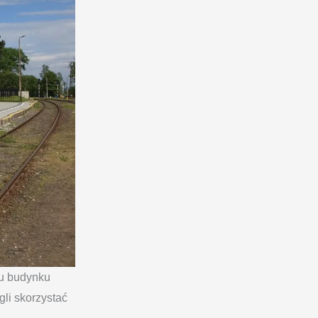
u budynku
li skorzystać