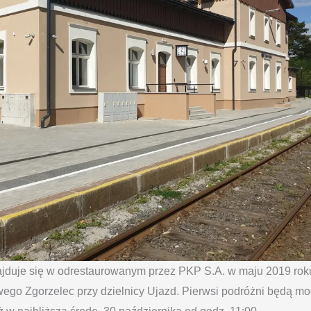
duje się w odrestaurowanym przez PKP S.A. w maju 2019 rok
ego Zgorzelec przy dzielnicy Ujazd. Pierwsi podróżni będą mog