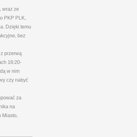
, wraz ze
ało PKP PLK,
ca. Dzięki temu
akcyjne, bez
 z przerwą
ach 16:20-
ędą w nim
owy czy nabyć
kupować za
nika na
 Miasto,