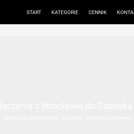
START
KATEGORIE
CENNIK
KONTA
ączenia z Wrocławia do Gdańska i
Informacje Dolnośląskie
,
Turystyka
/ Przez
Maria Nawrot