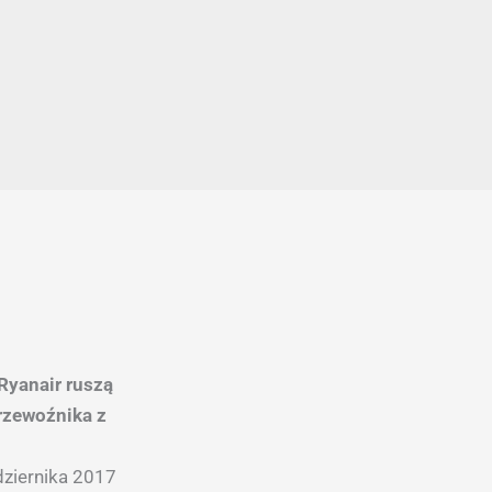
 Ryanair ruszą
rzewoźnika z
dziernika 2017