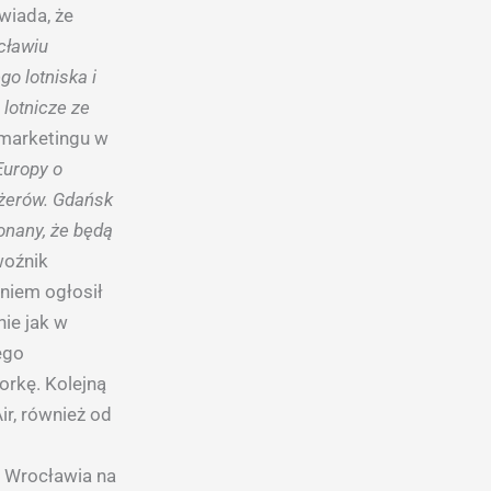
wiada, że
cławiu
go lotniska i
 lotnicze ze
 marketingu w
Europy o
ażerów. Gdańsk
onany, że będą
woźnik
niem ogłosił
ie jak w
ego
orkę. Kolejną
ir, również od
z Wrocławia na