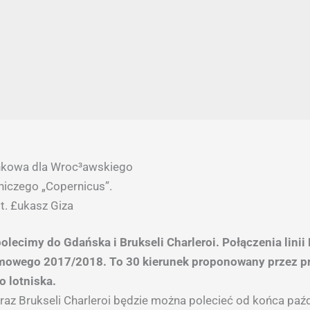
nkowa dla Wroc³awskiego
niczego „Copernicus”.
t. £ukasz Giza
olecimy do Gdańska i Brukseli Charleroi. Połączenia linii
mowego 2017/2018. To 30 kierunek proponowany przez p
 lotniska.
az Brukseli Charleroi będzie można polecieć od końca paź