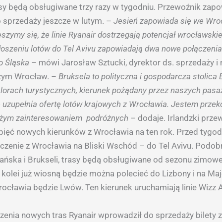
asy będą obsługiwane trzy razy w tygodniu. Przewoźnik zapo
do sprzedaży jeszcze w lutym. –
Jesień zapowiada się we Wro
szymy się, że linie Ryanair dostrzegają potencjał wrocławskie
głoszeniu lotów do Tel Avivu zapowiadają dwa nowe połączenia
go Śląska
– mówi Jarosław Sztucki, dyrektor ds. sprzedaży i
czym Wrocław.
– Bruksela to polityczna i gospodarcza stolica 
orach turystycznych, kierunek pożądany przez naszych pas
ie uzupełnia ofertę lotów krajowych z Wrocławia. Jestem przek
użym zainteresowaniem podróżnych –
dodaje. Irlandzki prze
pięć nowych kierunków z Wrocławia na ten rok. Przed tygod
czenie z Wrocławia na Bliski Wschód – do Tel Avivu. Podobn
ńska i Brukseli, trasy będą obsługiwane od sezonu zimow
kolei już wiosną będzie można polecieć do Lizbony i na Maj
ocławia będzie Lwów. Ten kierunek uruchamiają linie Wizz A
szenia nowych tras Ryanair wprowadził do sprzedaży bilety 