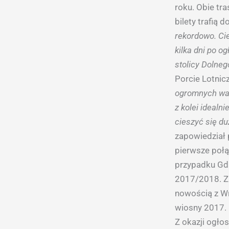
roku. Obie tr
bilety trafią 
rekordowo. Cie
kilka dni po o
stolicy Dolne
Porcie Lotni
ogromnych wal
z kolei idealn
cieszyć się d
zapowiedział 
pierwsze połą
przypadku Gda
2017/2018. Z 
nowością z Wr
wiosny 2017.
Z okazji ogło